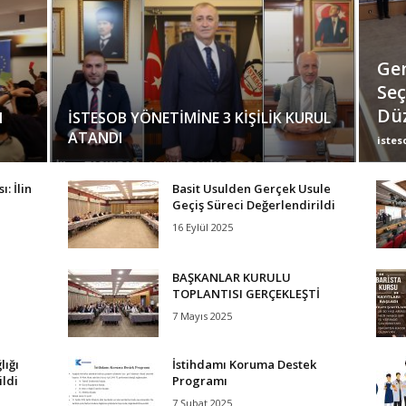
Gen
Seç
Dü
I
İSTESOB YÖNETİMİNE 3 KİŞİLİK KURUL
ATANDI
istes
: İlin
Basit Usulden Gerçek Usule
Geçiş Süreci Değerlendirildi
16 Eylül 2025
BAŞKANLAR KURULU
TOPLANTISI GERÇEKLEŞTİ
7 Mayıs 2025
lığı
İstihdamı Koruma Destek
ildi
Programı
7 Şubat 2025