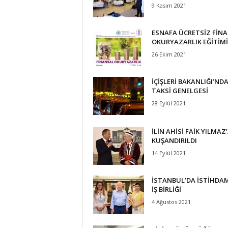
9 Kasım 2021
ESNAFA ÜCRETSİZ FİN
OKURYAZARLIK EĞİTİMİ
26 Ekim 2021
İÇİŞLERİ BAKANLIĞI’ND
TAKSİ GENELGESİ
28 Eylül 2021
İLİN AHİSİ FAİK YILMAZ
KUŞANDIRILDI
14 Eylül 2021
İSTANBUL’DA İSTİHDAM
İŞ BİRLİĞİ
4 Ağustos 2021