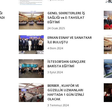
ĞI
GENEL SEKRETERLERE İŞ
ADI
SAĞLIĞI ve E-TAHSİLAT
EĞİTİMİ
24 Ocak 2025
ERKAN ESNAF VE SANATKAR
İLE BULUŞTU
4 Ekim 2024
İSTESOB’DAN GENÇLERE
BARİSTA EĞİTİMİ
3 Eylül 2024
N
BERBER , KUAFÖR VE
GÜZELLİK UZMANLARI
HAFTADA 1 GÜN İZİNLİ
OLACAK
3 Temmuz 2024