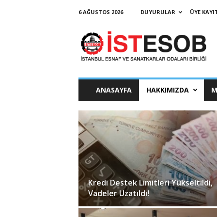
6 AĞUSTOS 2026
DUYURULAR
ÜYE KAYIT
İ
s
t
a
n
b
u
ANASAYFA
HAKKIMIZDA
M
l
E
s
n
a
f
v
e
S
Kredi Destek Limitleri Yükseltildi,
a
Vadeler Uzatıldı!
n
a
t