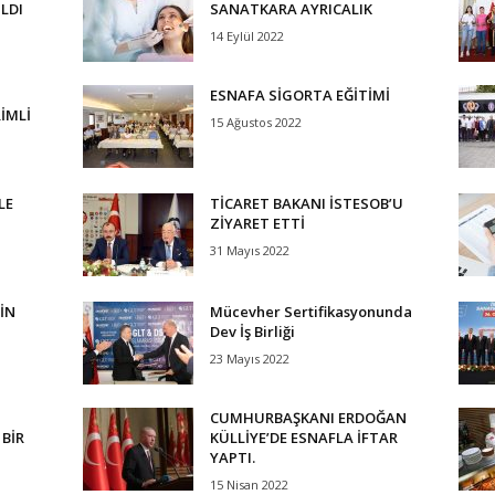
ILDI
SANATKARA AYRICALIK
14 Eylül 2022
ESNAFA SİGORTA EĞİTİMİ
İMLİ
15 Ağustos 2022
LE
TİCARET BAKANI İSTESOB’U
ZİYARET ETTİ
31 Mayıs 2022
İN
Mücevher Sertifikasyonunda
Dev İş Birliği
23 Mayıs 2022
CUMHURBAŞKANI ERDOĞAN
BİR
KÜLLİYE’DE ESNAFLA İFTAR
YAPTI.
15 Nisan 2022