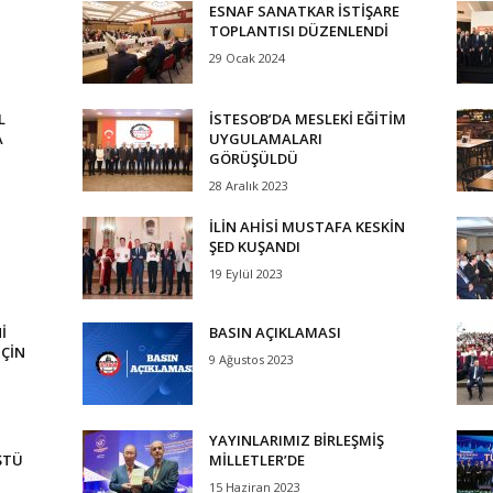
ESNAF SANATKAR İSTİŞARE
TOPLANTISI DÜZENLENDİ
29 Ocak 2024
L
İSTESOB’DA MESLEKİ EĞİTİM
A
UYGULAMALARI
GÖRÜŞÜLDÜ
28 Aralık 2023
İLİN AHİSİ MUSTAFA KESKİN
ŞED KUŞANDI
19 Eylül 2023
İ
BASIN AÇIKLAMASI
İÇİN
9 Ağustos 2023
YAYINLARIMIZ BİRLEŞMİŞ
ŞTÜ
MİLLETLER’DE
15 Haziran 2023