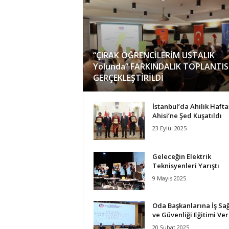
k
a
r
l
a
“ÇIRAK ÖĞRENCİLERİM USTALIK
r
Yolunda” FARKINDALIK TOPLANTIS
O
GERÇEKLEŞTİRİLDİ
d
a
İstanbul’da Ahilik Haftası
l
Ahisi’ne Şed Kuşatıldı
a
r
23 Eylül 2025
ı
B
Geleceğin Elektrik
i
Teknisyenleri Yarıştı
r
9 Mayıs 2025
l
i
ğ
Oda Başkanlarına İş Sağ
i
ve Güvenliği Eğitimi Ver
/
20 Şubat 2025