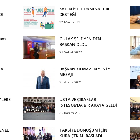
A
KADIN İSTİHDAMINA HİBE
DI
DESTEĞİ
22 Mart 2022
vam
GÜLAY ŞELE YENİDEN
BAŞKAN OLDU
27 Şubat 2022
RA
BAŞKAN YILMAZ’IN YENİ YIL
MESAJI
31 Aralık 2021
MLERE
USTA VE ÇIRAKLARI
İSTESOB’DA BİR ARAYA GELDİ
26 Kasım 2021
ENEL
TAKSİYE DÖNÜŞÜM İÇİN
KURA ÇEKİMİ BAŞLADI