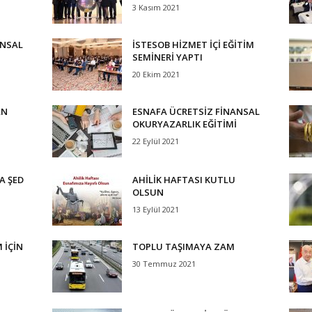
3 Kasım 2021
ANSAL
İSTESOB HİZMET İÇİ EĞİTİM
SEMİNERİ YAPTI
20 Ekim 2021
AN
ESNAFA ÜCRETSİZ FİNANSAL
OKURYAZARLIK EĞİTİMİ
22 Eylül 2021
’A ŞED
AHİLİK HAFTASI KUTLU
OLSUN
13 Eylül 2021
 İÇİN
TOPLU TAŞIMAYA ZAM
30 Temmuz 2021