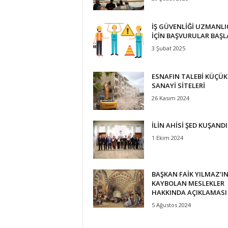
İ
S
İŞ GÜVENLİĞİ UZMANLI
T
İÇİN BAŞVURULAR BAŞL
E
3 Şubat 2025
S
O
B
ESNAFIN TALEBİ KÜÇÜK
SANAYİ SİTELERİ
26 Kasım 2024
İLİN AHİSİ ŞED KUŞANDI
1 Ekim 2024
BAŞKAN FAİK YILMAZ’I
KAYBOLAN MESLEKLER
HAKKINDA AÇIKLAMASI
5 Ağustos 2024