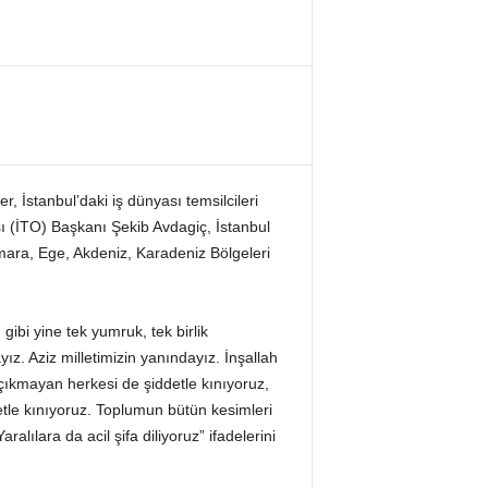
r, İstanbul’daki iş dünyası temsilcileri
sı (İTO) Başkanı Şekib Avdagiç, İstanbul
mara, Ege, Akdeniz, Karadeniz Bölgeleri
ibi yine tek yumruk, tek birlik
z. Aziz milletimizin yanındayız. İnşallah
çıkmayan herkesi de şiddetle kınıyoruz,
detle kınıyoruz. Toplumun bütün kesimleri
lılara da acil şifa diliyoruz” ifadelerini