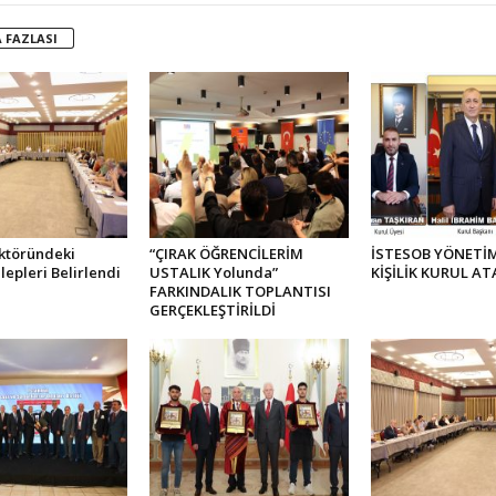
 FAZLASI
ktöründeki
“ÇIRAK ÖĞRENCİLERİM
İSTESOB YÖNETİM
lepleri Belirlendi
USTALIK Yolunda”
KİŞİLİK KURUL AT
FARKINDALIK TOPLANTISI
GERÇEKLEŞTİRİLDİ