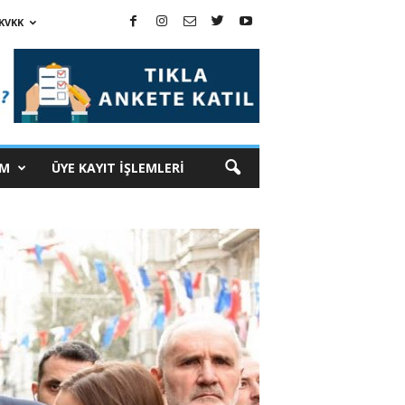
KVKK
İM
ÜYE KAYIT İŞLEMLERİ