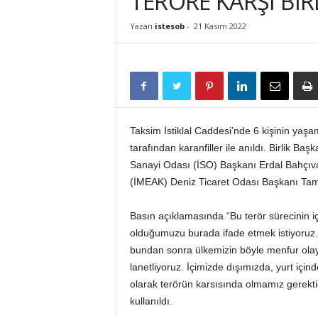
TERÖRE KARŞI BİR
İ
S
Yazan
istesob
-
21 Kasım 2022
T
E
S
O
B
Taksim İstiklal Caddesi’nde 6 kişinin yaşamı
tarafından karanfiller ile anıldı. Birlik 
Sanayi Odası (İSO) Başkanı Erdal Bahçıvan
(İMEAK) Deniz Ticaret Odası Başkanı Tame
Basın açıklamasında “Bu terör sürecinin iç
olduğumuzu burada ifade etmek istiyoruz. B
bundan sonra ülkemizin böyle menfur olayl
lanetliyoruz. İçimizde dışımızda, yurt içi
olarak terörün karsısında olmamız gerektiği
kullanıldı.