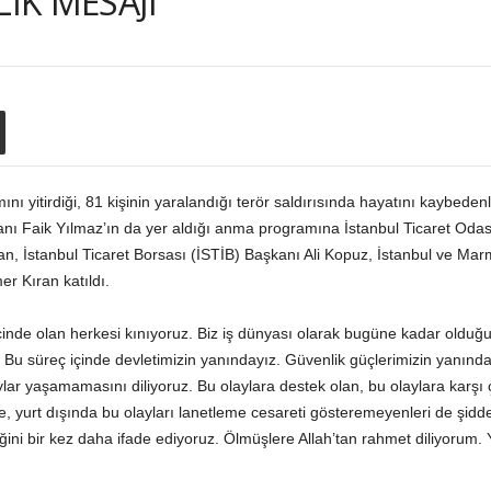
LİK MESAJI
nı yitirdiği, 81 kişinin yaralandığı terör saldırısında hayatını kaybedenle
Başkanı Faik Yılmaz’ın da yer aldığı anma programına İstanbul Ticaret Oda
, İstanbul Ticaret Borsası (İSTİB) Başkanı Ali Kopuz, İstanbul ve Mar
r Kıran katıldı.
inde olan herkesi kınıyoruz. Biz iş dünyası olarak bugüne kadar olduğu g
u süreç içinde devletimizin yanındayız. Güvenlik güçlerimizin yanındayı
ar yaşamamasını diliyoruz. Bu olaylara destek olan, bu olaylara karşı 
nde, yurt dışında bu olayları lanetleme cesareti gösteremeyenleri de şid
ni bir kez daha ifade ediyoruz. Ölmüşlere Allah’tan rahmet diliyorum. Yara