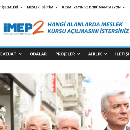
 İŞLEMLERİ
MESLEKİ EĞİTİM
RESMİ YAYIN VE DOKÜMANTASYON
EVZUAT
ODALAR
PROJELER
AHİLİK
İLETİŞ
I