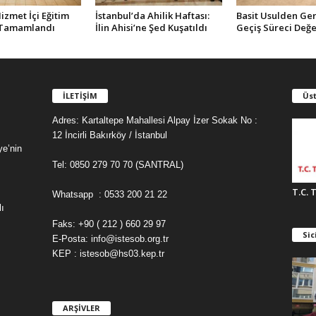
zmet İçi Eğitim
İstanbul’da Ahilik Haftası:
Basit Usulden Ge
 Tamamlandı
İlin Ahisi’ne Şed Kuşatıldı
Geçiş Süreci Değe
İLETİŞİM
Üst
Adres: Kartaltepe Mahallesi Alpay İzer Sokak No :
12 İncirli Bakırköy / İstanbul
ye’nin
Tel: 0850 279 70 70 (SANTRAL)
T.C. 
Whatsapp : 0533 200 21 22
ı
Faks: +90 ( 212 ) 660 29 97
Sic
E-Posta: info@istesob.org.tr
KEP : istesob@hs03.kep.tr
ARŞİVLER
A