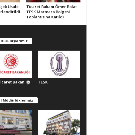
rçek Usule
Ticaret Bakanı Ömer Bolat
rlendirildi
TESK Marmara Bölgesi
Toplantısına Katıldı
 Kuruluşlarımız
Ticaret Bakanlığı
TESK
il Müdürlüklerimiz