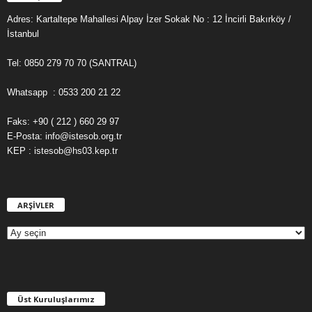
Adres: Kartaltepe Mahallesi Alpay İzer Sokak No : 12 İncirli Bakırköy /
İstanbul
Tel: 0850 279 70 70 (SANTRAL)
Whatsapp : 0533 200 21 22
Faks: +90 ( 212 ) 660 29 97
E-Posta: info@istesob.org.tr
KEP : istesob@hs03.kep.tr
ARŞİVLER
A
R
Ş
İ
V
L
E
Üst Kuruluşlarımız
R