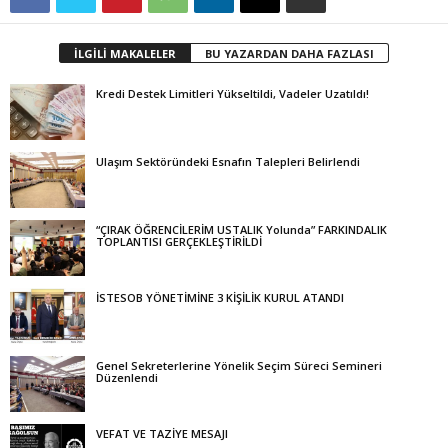
İLGİLİ MAKALELER
BU YAZARDAN DAHA FAZLASI
Kredi Destek Limitleri Yükseltildi, Vadeler Uzatıldı!
Ulaşım Sektöründeki Esnafın Talepleri Belirlendi
“ÇIRAK ÖĞRENCİLERİM USTALIK Yolunda” FARKINDALIK
TOPLANTISI GERÇEKLEŞTİRİLDİ
İSTESOB YÖNETİMİNE 3 KİŞİLİK KURUL ATANDI
Genel Sekreterlerine Yönelik Seçim Süreci Semineri
Düzenlendi
VEFAT VE TAZİYE MESAJI