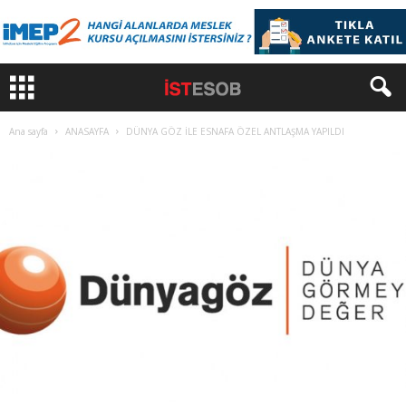
Ana sayfa
ANASAYFA
DÜNYA GÖZ İLE ESNAFA ÖZEL ANTLAŞMA YAPILDI