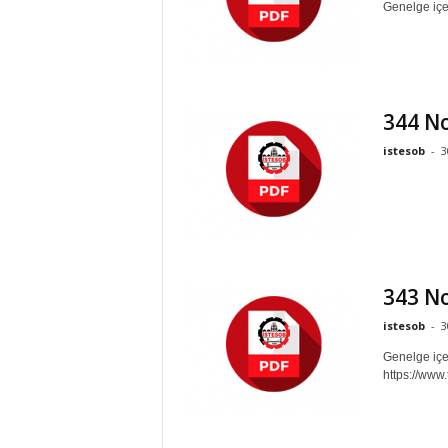
Genelge içer
344 No
istesob
-
3
343 No
istesob
-
3
Genelge içer
https://www.