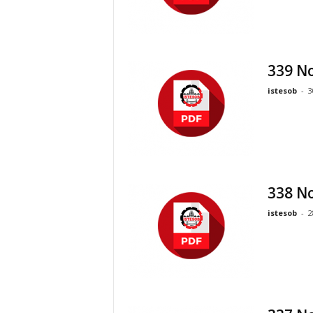
339 No
istesob
-
3
338 No
istesob
-
2