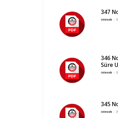
İ
S
347 No
T
istesob
-
3
E
S
O
B
346 No
Süre U
istesob
-
3
345 No
istesob
-
3