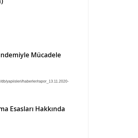
)
Pandemiyle Mücadele
r/db/yapiisleri/haberler/rapor_13.11.2020-
ma Esasları Hakkında