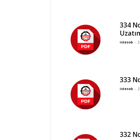
334 No
Uzatı
istesob
-
2
333 No
istesob
-
2
332 No