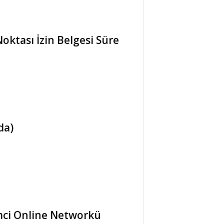
oktası İzin Belgesi Süre
da)
imci Online Networkü