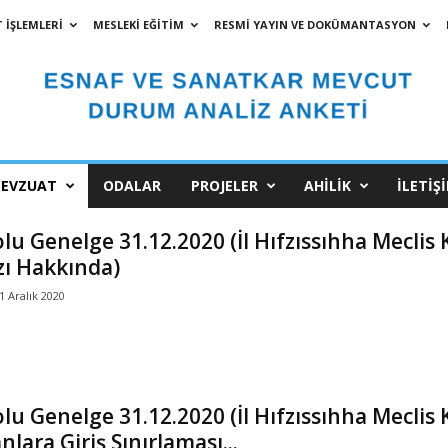
 İŞLEMLERİ
MESLEKİ EĞİTİM
RESMİ YAYIN VE DOKÜMANTASYON
EVZUAT
ODALAR
PROJELER
AHİLİK
İLETİŞ
lu Genelge 31.12.2020 (İl Hıfzıssıhha Meclis
ı Hakkında)
1 Aralık 2020
lu Genelge 31.12.2020 (İl Hıfzıssıhha Meclis 
lara Giriş Sınırlaması...