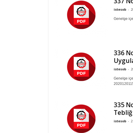
337 No
istesob
-
2
Genelge içer
336 N
Uygul
istesob
-
2
Genelge içer
2020120115
335 No
Tebliğ
istesob
-
2