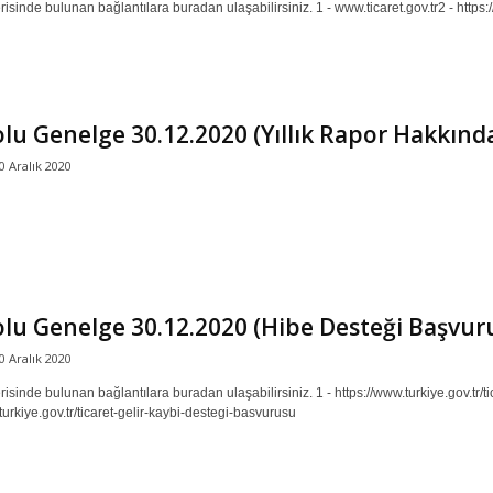
isinde bulunan bağlantılara buradan ulaşabilirsiniz. 1 - www.ticaret.gov.tr2 - https://t
lu Genelge 30.12.2020 (Yıllık Rapor Hakkınd
0 Aralık 2020
lu Genelge 30.12.2020 (Hibe Desteği Başvu
0 Aralık 2020
isinde bulunan bağlantılara buradan ulaşabilirsiniz. 1 - https://www.turkiye.gov.tr/t
turkiye.gov.tr/ticaret-gelir-kaybi-destegi-basvurusu