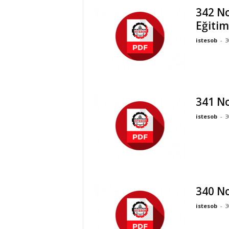
342 No
Eğitiml
istesob
-
3
341 No
istesob
-
3
340 No
istesob
-
3