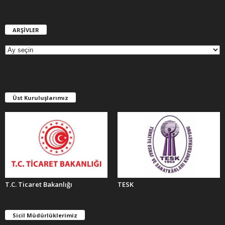
ARŞİVLER
A
R
Ş
İ
V
L
E
Üst Kuruluşlarımız
R
T.C. Ticaret Bakanlığı
TESK
Sicil Müdürlüklerimiz