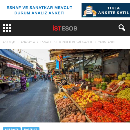
Ana sayfa
ANASAYFA
ESNAF DESTEK PAKETİ RESMİ GAZETE’DE YAYIMLANDI
ANASAYFA
HABERLER