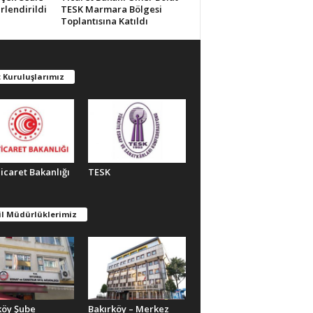
rlendirildi
TESK Marmara Bölgesi
Toplantısına Katıldı
 Kuruluşlarımız
Ticaret Bakanlığı
TESK
il Müdürlüklerimiz
köy Şube
Bakırköy – Merkez