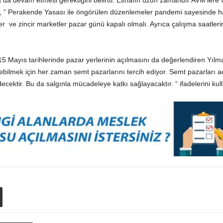
a devam etmesi gerektiğini belirtti. Esnafın uzun zamandır AVM’lere 
maz, “ Perakende Yasası ile öngörülen düzenlemeler pandemi sayesinde 
er ve zincir marketler pazar günü kapalı olmalı. Ayrıca çalışma saatleri
5 Mayıs tarihlerinde pazar yerlerinin açılmasını da değerlendiren Yılmaz
ebilmek için her zaman semt pazarlarını tercih ediyor. Semt pazarları 
decektir. Bu da salgınla mücadeleye katkı sağlayacaktır. “ ifadelerini kul