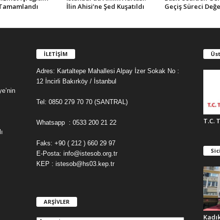
 Tamamlandı
İlin Ahisi’ne Şed Kuşatıldı
Geçiş Süreci Değe
İLETİŞİM
Üst
Adres: Kartaltepe Mahallesi Alpay İzer Sokak No :
12 İncirli Bakırköy / İstanbul
ye’nin
Tel: 0850 279 70 70 (SANTRAL)
T.C. 
Whatsapp : 0533 200 21 22
ı
Faks: +90 ( 212 ) 660 29 97
Sic
E-Posta: info@istesob.org.tr
KEP : istesob@hs03.kep.tr
ARŞİVLER
A
R
Kadı