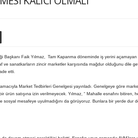
ESİ KALICI OLMALI
liği Başkanı Faik Yılmaz, Tam Kapanma döneminde iş yerini açamayan kır
f ve sanatkarların zincir marketler karşısında mağdur olduğunu dile get
fade etti.
k amacıyla Market Tedbirleri Genelgesi yayınladı. Genelgeye göre market
r ürün satışına izin verilmeyecek. Yılmaz, “ Mahalle esnafını bitiren, h
rde sosyal mesafeye uyulmadığını da görüyoruz. Bunlara bir yerde dur d