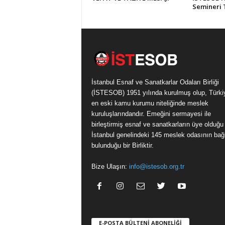
Semineri
İstanbul Esnaf ve Sanatkarlar Odaları Birliği
(İSTESOB) 1951 yılında kurulmuş olup, Türki
en eski kamu kurumu niteliğinde meslek
kuruluşlarındandır. Emeğini sermayesi ile
birleştirmiş esnaf ve sanatkarların üye olduğu
İstanbul genelindeki 145 meslek odasının bağl
bulunduğu bir Birliktir.
Bize Ulaşın:
info@istesob.org.tr
E-POSTA BÜLTENİ ABONELİĞİ