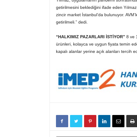
Yılmaz, uygulamanın pandemi sonrasında d
getirilmesini beklediğini ifade eden Yıl
zincir market İstanbul’da bulunuyor. AVM’l
getirilmeli.” dedi.
“HALKIMIZ PAZARLARI İSTİYOR”
8 ve 1
ürünleri, kolayca ve uygun fiyata temin ed
kapalı alanlar yerine açık alanları tercih e