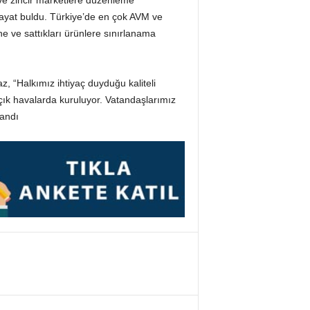
ve zincir marketlere düzenleme
hayat buldu. Türkiye’de en çok AVM ve
ne ve sattıkları ürünlere sınırlanama
, “Halkımız ihtiyaç duyduğu kaliteli
açık havalarda kuruluyor. Vatandaşlarımız
landı