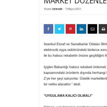
MARKET DÜZENLEM
İ
S
Yazan
istesob
-
7 Mayıs 2021
T
E
S
O
B
İstanbul Esnaf ve Sanatkarlar Odaları Bir
elektronik eşya sektöründeki binlerce esna
ile bu haksız rekabetin önüne geçildiğini i
İçişleri Bakanlığı haksız rekabeti önleme
kapsamındaki ürünlerin dışında herhangi bi
Z’ye her şeyi satıyorlar. Üstelik marketle
bir nefes alacaktır.” dedi.
“UYGULAMA KALICI OLMALI”