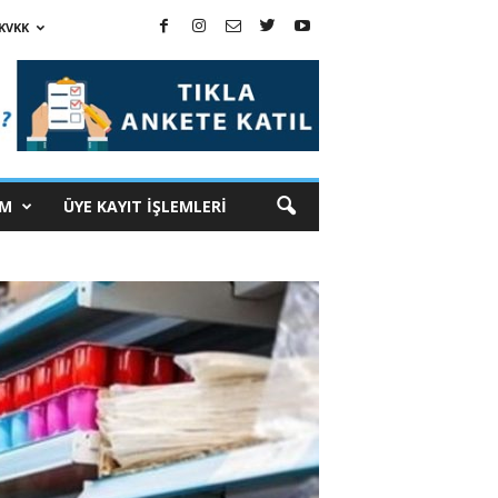
KVKK
İM
ÜYE KAYIT İŞLEMLERİ