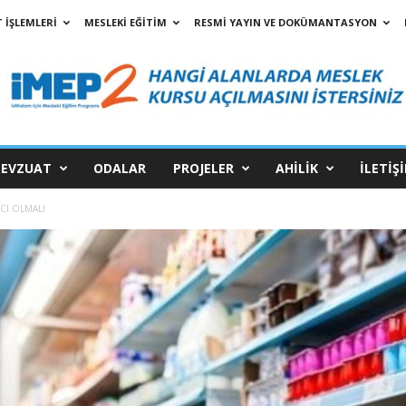
 İŞLEMLERİ
MESLEKİ EĞİTİM
RESMİ YAYIN VE DOKÜMANTASYON
EVZUAT
ODALAR
PROJELER
AHİLİK
İLETİŞ
CI OLMALI