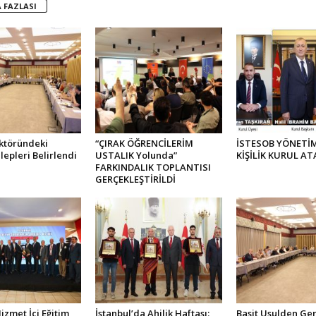
 FAZLASI
ktöründeki
“ÇIRAK ÖĞRENCİLERİM
İSTESOB YÖNETİM
lepleri Belirlendi
USTALIK Yolunda”
KİŞİLİK KURUL AT
FARKINDALIK TOPLANTISI
GERÇEKLEŞTİRİLDİ
zmet İçi Eğitim
İstanbul’da Ahilik Haftası:
Basit Usulden Ge