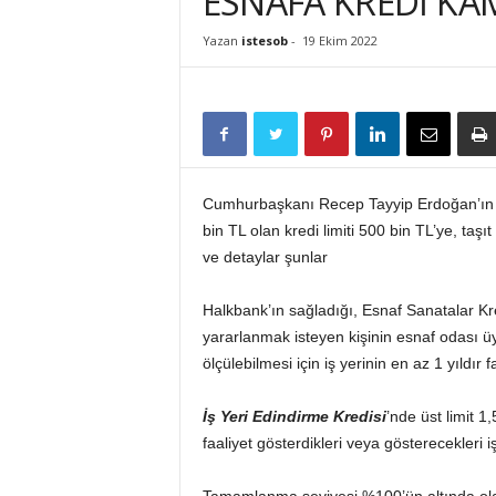
ESNAFA KREDİ KA
İ
S
Yazan
istesob
-
19 Ekim 2022
T
E
S
O
B
Cumhurbaşkanı Recep Tayyip Erdoğan’ın açı
bin TL olan kredi limiti 500 bin TL’ye, taşı
ve detaylar şunlar
Halkbank’ın sağladığı, Esnaf Sanatalar Kred
yararlanmak isteyen kişinin esnaf odası üye
ölçülebilmesi için iş yerinin en az 1 yıldır
İş Yeri Edindirme Kredisi
’nde üst limit 1
faaliyet gösterdikleri veya gösterecekleri 