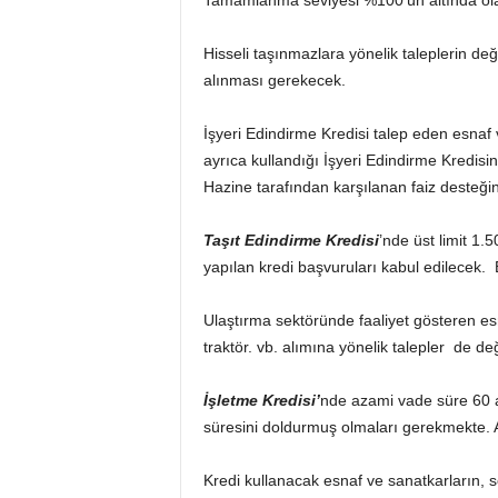
Tamamlanma seviyesi %100’ün altında olan
Hisseli taşınmazlara yönelik taleplerin değ
alınması gerekecek.
İşyeri Edindirme Kredisi talep eden esnaf v
ayrıca kullandığı İşyeri Edindirme Kredis
Hazine tarafından karşılanan faiz desteğ
Taşıt Edindirme Kredisi
’nde üst limit 1.
yapılan kredi başvuruları kabul edilecek.
Ulaştırma sektöründe faaliyet gösteren esna
traktör. vb. alımına yönelik talepler de d
İşletme Kredisi’
nde azami vade süre 60 ay,
süresini doldurmuş olmaları gerekmekte. A
Kredi kullanacak esnaf ve sanatkarların, s