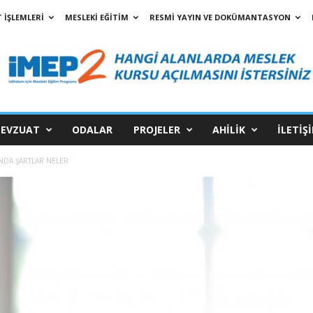
 İŞLEMLERİ
MESLEKİ EĞİTİM
RESMİ YAYIN VE DOKÜMANTASYON
EVZUAT
ODALAR
PROJELER
AHİLİK
İLETİŞ
NDA ŞARTLAR NELER