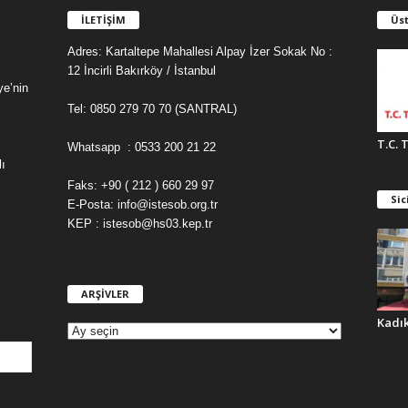
İLETİŞİM
Üst
Adres: Kartaltepe Mahallesi Alpay İzer Sokak No :
12 İncirli Bakırköy / İstanbul
ye’nin
Tel: 0850 279 70 70 (SANTRAL)
T.C. 
Whatsapp : 0533 200 21 22
ı
Faks: +90 ( 212 ) 660 29 97
Sic
E-Posta: info@istesob.org.tr
KEP : istesob@hs03.kep.tr
ARŞİVLER
A
R
Kadı
Ş
İ
V
L