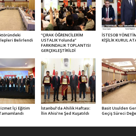
ktöründeki
“ÇIRAK ÖĞRENCİLERİM
İSTESOB YÖNETİM
lepleri Belirlendi
USTALIK Yolunda”
KİŞİLİK KURUL AT
FARKINDALIK TOPLANTISI
GERÇEKLEŞTİRİLDİ
zmet İçi Eğitim
İstanbul’da Ahilik Haftası:
Basit Usulden Ge
 Tamamlandı
İlin Ahisi’ne Şed Kuşatıldı
Geçiş Süreci Değe