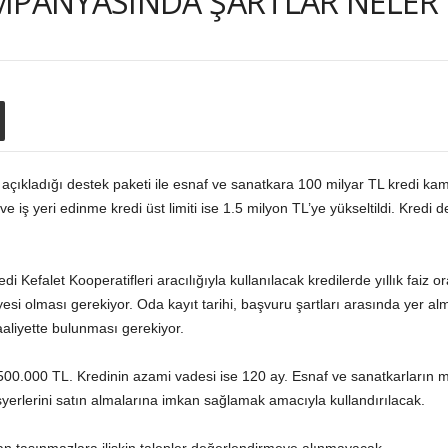
MPANYASINDA ŞARTLAR NELER
kladığı destek paketi ile esnaf ve sanatkara 100 milyar TL kredi kamp
t ve iş yeri edinme kredi üst limiti ise 1.5 milyon TL’ye yükseltildi. Kred
i Kefalet Kooperatifleri aracılığıyla kullanılacak kredilerde yıllık faiz
si olması gerekiyor. Oda kayıt tarihi, başvuru şartları arasında yer alma
 faaliyette bulunması gerekiyor.
,500.000 TL. Kredinin azami vadesi ise 120 ay. Esnaf ve sanatkarların me
işyerlerini satın almalarına imkan sağlamak amacıyla kullandırılacak.