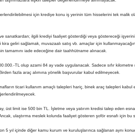
 taşınmazlara ilişkin talepler değerlendirmeye alınmayacak.
erlendirilebilmesi için krediye konu iş yerinin tüm hisselerini tek malik o
e sanatkardan; ilgili krediyi faaliyet gösterdiği veya göstereceği işyeri
ini kira geliri sağlamak, muvazaalı satış vb. amaçlar için kullanmayaca
inin tamamını iade edeceğine dair taahhütname alınacak.
500.000.-TL olup azami 84 ay vade uygulanacak. Sadece sıfır kilometre (t
 Birden fazla araç alımına yönelik başvurular kabul edilmeyecek.
fların ticari kullanım amaçlı talepleri hariç, binek araç talepleri kabul 
eğerlendirilmeyecek.
 üst limit ise 500 bin TL. İşletme veya yatırım kredisi talep eden esnaf
ncak, ulaştırma meslek kolunda faaliyet gösteren şoför esnafı için bu s
on 5 yıl içinde diğer kamu kurum ve kuruluşlarınca sağlanan aynı konuda