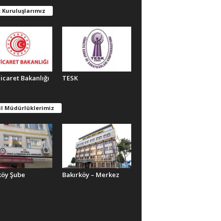
 Kuruluşlarımız
Ticaret Bakanlığı
TESK
il Müdürlüklerimiz
köy Şube
Bakırköy – Merkez