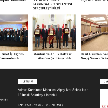
lepleri Belirlendi
USTALIK Yolunda”
KİŞİLİK KURUL AT
FARKINDALIK TOPLANTISI
GERÇEKLEŞTİRİLDİ
zmet İçi Eğitim
İstanbul’da Ahilik Haftası:
Basit Usulden Ge
 Tamamlandı
İlin Ahisi’ne Şed Kuşatıldı
Geçiş Süreci Değe
İLETİŞİM
Üst
Adres: Kartaltepe Mahallesi Alpay İzer Sokak No :
12 İncirli Bakırköy / İstanbul
ye’nin
Tel: 0850 279 70 70 (SANTRAL)