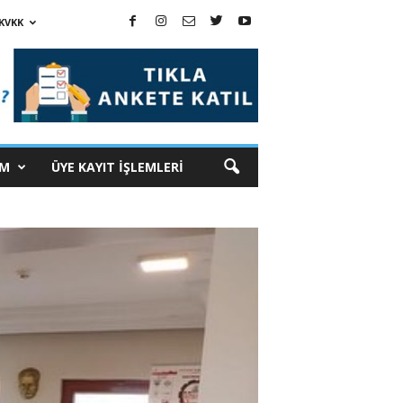
KVKK
İM
ÜYE KAYIT İŞLEMLERİ