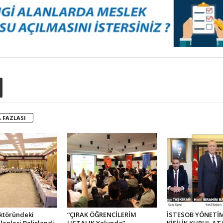
 FAZLASI
ktöründeki
“ÇIRAK ÖĞRENCİLERİM
İSTESOB YÖNETİM