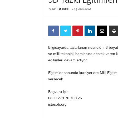
İ
Yazan
istesob
-
27 Şubat 2022
S
T
E
S
O
B
Bilgisayarda tasarlanan nesneleri, 3 boyu
ve milli teknoloji hamlesine destek veren
eğitimleri devam ediyor.
Eğitimler sonunda kursiyerlere Milli Eğitim 
verilecek.
Başvuru için
0850 279 70 70/126
istesob.org