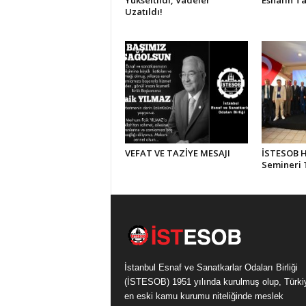
Yükseltildi, Vadeler
Esnafın Ta
Uzatıldı!
VEFAT VE TAZİYE MESAJI
İSTESOB Hi
Semineri
İstanbul Esnaf ve Sanatkarlar Odaları Birliği
(İSTESOB) 1951 yılında kurulmuş olup, Türki
en eski kamu kurumu niteliğinde meslek