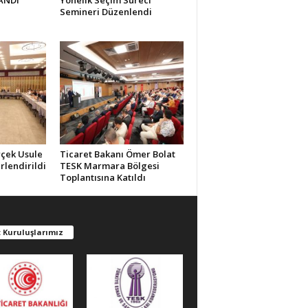
ANDI
Yönelik Seçim Süreci
Semineri Düzenlendi
rçek Usule
Ticaret Bakanı Ömer Bolat
rlendirildi
TESK Marmara Bölgesi
Toplantısına Katıldı
 Kuruluşlarımız