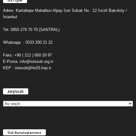
İLETİŞİM
Adres: Kartaltepe Mahallesi Alpay İzer Sokak No : 12 İncirli Bakırköy /
İstanbul
Tel: 0850 279 70 70 (SANTRAL)
Whatsapp : 0533 200 21 22
Faks: +90 ( 212 ) 660 29 97
E-Posta: info@istesob.org.tr
KEP : istesob@hs03.kep.tr
ARŞİVLER
A
R
Ş
İ
V
L
E
Üst Kuruluşlarımız