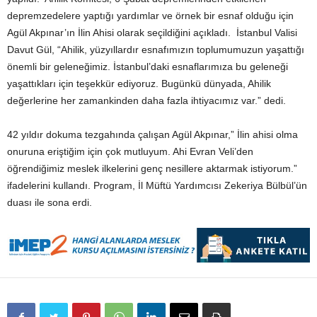
depremzedelere yaptığı yardımlar ve örnek bir esnaf olduğu için
Agül Akpınar’ın İlin Ahisi olarak seçildiğini açıkladı. İstanbul Valisi
Davut Gül, “Ahilik, yüzyıllardır esnafımızın toplumumuzun yaşattığı
önemli bir geleneğimiz. İstanbul’daki esnaflarımıza bu geleneği
yaşattıkları için teşekkür ediyoruz. Bugünkü dünyada, Ahilik
değerlerine her zamankinden daha fazla ihtiyacımız var.” dedi.
42 yıldır dokuma tezgahında çalışan Agül Akpınar,” İlin ahisi olma
onuruna eriştiğim için çok mutluyum. Ahi Evran Veli’den
öğrendiğimiz meslek ilkelerini genç nesillere aktarmak istiyorum.”
ifadelerini kullandı. Program, İl Müftü Yardımcısı Zekeriya Bülbül’ün
duası ile sona erdi.