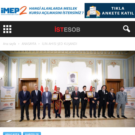
Ana sayfa
ANASAYFA
İLİN AHİSİ ŞED KUŞANDI
ANASAYFA
HABERLER