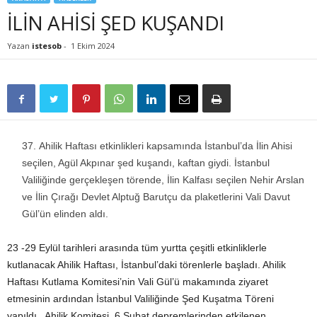
İLİN AHİSİ ŞED KUŞANDI
Yazan
istesob
-
1 Ekim 2024
Ahilik Haftası etkinlikleri kapsamında İstanbul’da İlin Ahisi
seçilen, Agül Akpınar şed kuşandı, kaftan giydi. İstanbul
Valiliğinde gerçekleşen törende, İlin Kalfası seçilen Nehir Arslan
ve İlin Çırağı Devlet Alptuğ Barutçu da plaketlerini Vali Davut
Gül’ün elinden aldı.
23 -29 Eylül tarihleri arasında tüm yurtta çeşitli etkinliklerle
kutlanacak Ahilik Haftası, İstanbul’daki törenlerle başladı. Ahilik
Haftası Kutlama Komitesi’nin Vali Gül’ü makamında ziyaret
etmesinin ardından İstanbul Valiliğinde Şed Kuşatma Töreni
yapıldı. Ahilik Komitesi, 6 Şubat depremlerinden etkilenen