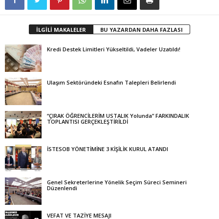
İLGİLİ MAKALELER
BU YAZARDAN DAHA FAZLASI
Kredi Destek Limitleri Yükseltildi, Vadeler Uzatıldı!
Ulaşım Sektöründeki Esnafın Talepleri Belirlendi
“ÇIRAK ÖĞRENCİLERİM USTALIK Yolunda” FARKINDALIK
TOPLANTISI GERÇEKLEŞTİRİLDİ
İSTESOB YÖNETİMİNE 3 KİŞİLİK KURUL ATANDI
Genel Sekreterlerine Yönelik Seçim Süreci Semineri
Düzenlendi
VEFAT VE TAZİYE MESAJI