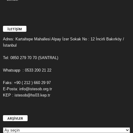
İLETİŞİM
Adres: Kartaltepe Mahallesi Alpay İzer Sokak No : 12 İncirli Bakırköy /
İstanbul
Tel: 0850 279 70 70 (SANTRAL)
Whatsapp : 0533 200 21 22
Faks: +90 ( 212 ) 660 29 97
E-Posta: info@istesob.org.tr
KEP : istesob@hs03.kep.tr
ARŞİVLER
A
R
Ş