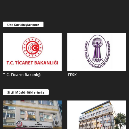
İ
V
L
E
Üst Kuruluşlarımız
R
T.C. Ticaret Bakanlığı
TESK
Sicil Müdürlüklerimiz