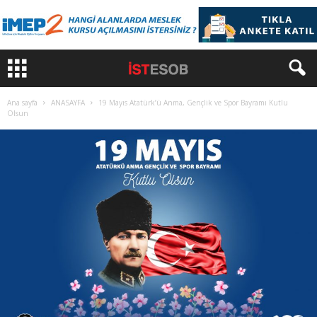
Ana sayfa
ANASAYFA
19 Mayıs Atatürk’ü Anma, Gençlik ve Spor Bayramı Kutlu
Olsun