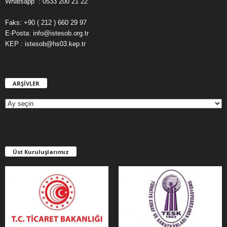
Whatsapp : 0533 200 21 22
Faks: +90 ( 212 ) 660 29 97
E-Posta: info@istesob.org.tr
KEP : istesob@hs03.kep.tr
ARŞİVLER
A
R
Ş
İ
V
L
E
Üst Kuruluşlarımız
R