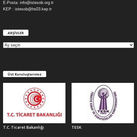
E-Posta: info@istesob.org.tr
KEP : istesob@hs03.kep.tr
ARŞİVLER
A
R
Ş
İ
V
L
E
Üst Kuruluşlarımız
R
T.C. Ticaret Bakanlığı
TESK