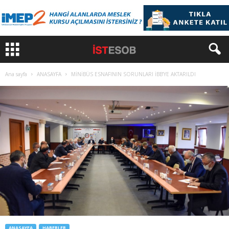
Ana sayfa
ANASAYFA
MİNİBÜS ESNAFININ SORUNLARI İBB’YE AKTARILDI
ANASAYFA
HABERLER