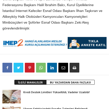
Federasyonu Başkanı Halil İbrahim Balcı, Kurul Üyeliklerine
İstanbul İnternet Kafeciler Esnaf Odası Başkanı İlhan Taşkıran ve
Alibeyköy Halk Otobüsleri Kamyoncuları Kamyonetçileri
Minibüsçüleri ve Şoförler Esnaf Odası Başkanı Zeki Ateş
görevlendirilmiştir.
İLGİLİ MAKALELER
BU YAZARDAN DAHA FAZLASI
Kredi Destek Limitleri Yükseltildi, Vadeler Uzatıldı!
Ulaşım Sektöründeki Esnafın Talepleri Belirlendi