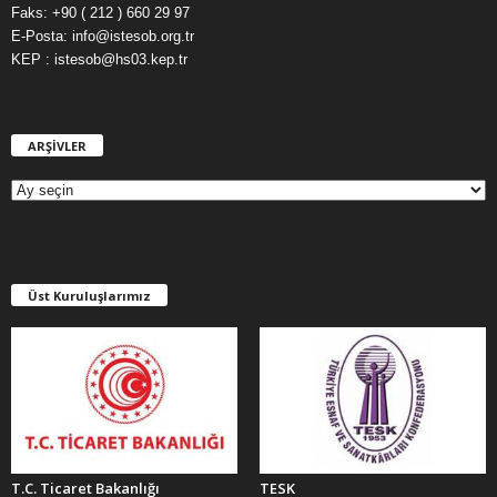
Faks: +90 ( 212 ) 660 29 97
E-Posta: info@istesob.org.tr
KEP : istesob@hs03.kep.tr
ARŞİVLER
A
R
Ş
İ
V
L
E
Üst Kuruluşlarımız
R
T.C. Ticaret Bakanlığı
TESK