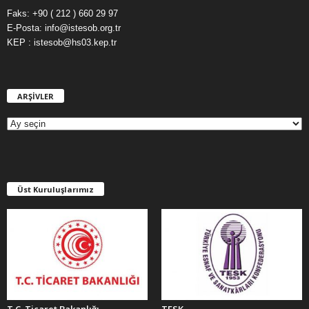
Faks: +90 ( 212 ) 660 29 97
E-Posta: info@istesob.org.tr
KEP : istesob@hs03.kep.tr
ARŞİVLER
A
R
Ş
İ
V
L
E
Üst Kuruluşlarımız
R