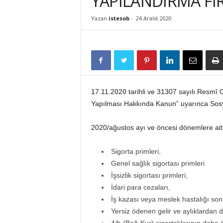
YAPILANDIRMA FI
İ
S
Yazan
istesob
-
24 Aralık 2020
T
E
S
O
B
17.11.2020 tarihli ve 31307 sayılı Resmî 
Yapılması Hakkında Kanun” uyarınca Sosya
2020/ağustos ayı ve öncesi dönemlere ait 
Sigorta primleri,
Genel sağlık sigortası primleri
İşsizlik sigortası primleri,
İdari para cezaları,
İş kazası veya meslek hastalığı so
Yersiz ödenen gelir ve aylıklardan 