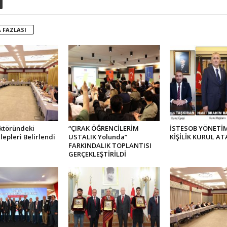
 FAZLASI
ktöründeki
“ÇIRAK ÖĞRENCİLERİM
İSTESOB YÖNETİM
lepleri Belirlendi
USTALIK Yolunda”
KİŞİLİK KURUL AT
FARKINDALIK TOPLANTISI
GERÇEKLEŞTİRİLDİ