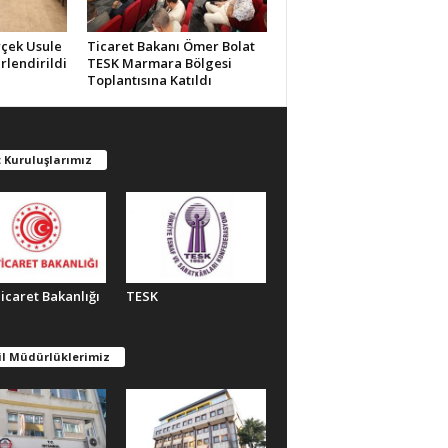
rçek Usule
Ticaret Bakanı Ömer Bolat
rlendirildi
TESK Marmara Bölgesi
Toplantısına Katıldı
 Kuruluşlarımız
Ticaret Bakanlığı
TESK
il Müdürlüklerimiz