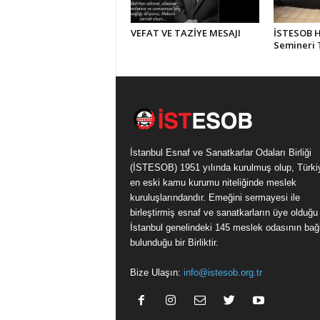
VEFAT VE TAZİYE MESAJI
İSTESOB Hi
Semineri
İstanbul Esnaf ve Sanatkarlar Odaları Birliği
(İSTESOB) 1951 yılında kurulmuş olup, Türki
en eski kamu kurumu niteliğinde meslek
kuruluşlarındandır. Emeğini sermayesi ile
birleştirmiş esnaf ve sanatkarların üye olduğu
İstanbul genelindeki 145 meslek odasının bağl
bulunduğu bir Birliktir.
Bize Ulaşın:
info@istesob.org.tr