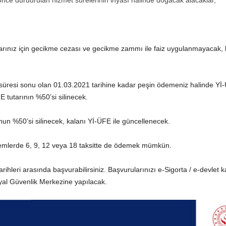
 önce durdurulan hizmet sürelerinin ihyası halinde doğacak alacaklar,
nız için gecikme cezası ve gecikme zammı ile faiz uygulanmayacak, bun
üresi sonu olan 01.03.2021 tarihine kadar peşin ödemeniz halinde Yİ-ÜF
 tutarının %50’si silinecek.
nun %50’si silinecek, kalanı Yİ-ÜFE ile güncellenecek.
dönemlerde 6, 9, 12 veya 18 taksitte de ödemek mümkün.
leri arasında başvurabilirsiniz. Başvurularınızı e-Sigorta / e-devlet ka
al Güvenlik Merkezine yapılacak.