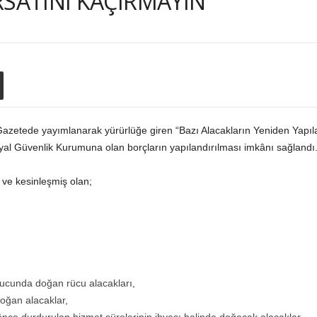
RSATINI KAÇIRMAYIN
Gazetede yayımlanarak yürürlüğe giren “Bazı Alacakların Yeniden Yapıla
l Güvenlik Kurumuna olan borçların yapılandırılması imkânı sağlandı
ve kesinleşmiş olan;
nucunda doğan rücu alacakları,
doğan alacaklar,