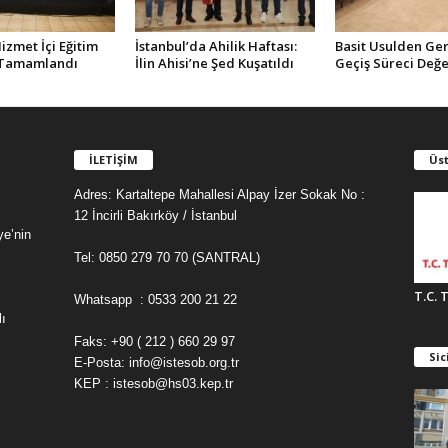
zmet İçi Eğitim
İstanbul’da Ahilik Haftası:
Basit Usulden Ge
 Tamamlandı
İlin Ahisi’ne Şed Kuşatıldı
Geçiş Süreci Değe
İLETİŞİM
Üst
Adres: Kartaltepe Mahallesi Alpay İzer Sokak No :
12 İncirli Bakırköy / İstanbul
ye’nin
Tel: 0850 279 70 70 (SANTRAL)
T.C. 
Whatsapp : 0533 200 21 22
ı
Faks: +90 ( 212 ) 660 29 97
Sic
E-Posta: info@istesob.org.tr
KEP : istesob@hs03.kep.tr