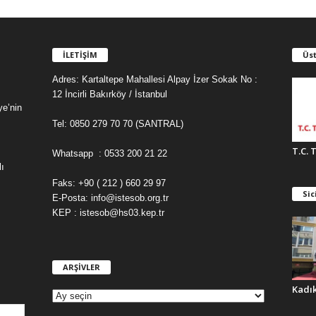
İLETİŞİM
Üst
Adres: Kartaltepe Mahallesi Alpay İzer Sokak No :
12 İncirli Bakırköy / İstanbul
ye’nin
Tel: 0850 279 70 70 (SANTRAL)
T.C. 
Whatsapp : 0533 200 21 22
ı
Faks: +90 ( 212 ) 660 29 97
Sic
E-Posta: info@istesob.org.tr
KEP : istesob@hs03.kep.tr
ARŞİVLER
A
R
Kadı
Ş
İ