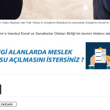
dası Başkanı olan Faik Yılmaz’ın Güngören Belediyesi’ni ziyaretinde Güngören Esnaf ve San
e İstanbul Esnaf ve Sanatkarlar Odaları Birliği’nin tanıtım kitabını tak
 FAZLASI