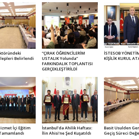
ktöründeki
“ÇIRAK ÖĞRENCİLERİM
İSTESOB YÖNETİM
lepleri Belirlendi
USTALIK Yolunda”
KİŞİLİK KURUL AT
FARKINDALIK TOPLANTISI
GERÇEKLEŞTİRİLDİ
zmet İçi Eğitim
İstanbul’da Ahilik Haftası:
Basit Usulden Ge
 Tamamlandı
İlin Ahisi’ne Şed Kuşatıldı
Geçiş Süreci Değe