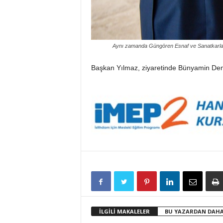
Aynı zamanda Güngören Esnaf ve Sanatkarlar O
Başkan Yılmaz, ziyaretinde Bünyamin Demir’
İLGİLİ MAKALELER
BU YAZARDAN DAHA