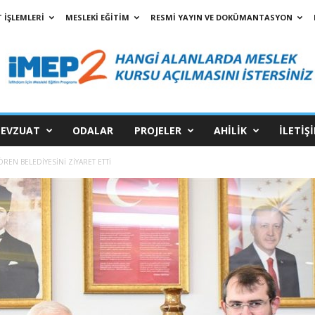
 İŞLEMLERİ
MESLEKİ EĞİTİM
RESMİ YAYIN VE DOKÜMANTASYON
EVZUAT
ODALAR
PROJELER
AHİLİK
İLETİŞ
REN BELEDİYESİNİ ZİYARET ETTİ