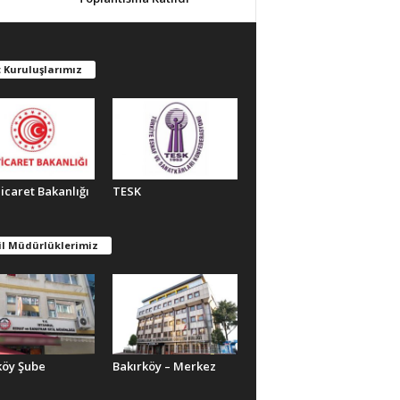
 Kuruluşlarımız
Ticaret Bakanlığı
TESK
il Müdürlüklerimiz
köy Şube
Bakırköy – Merkez