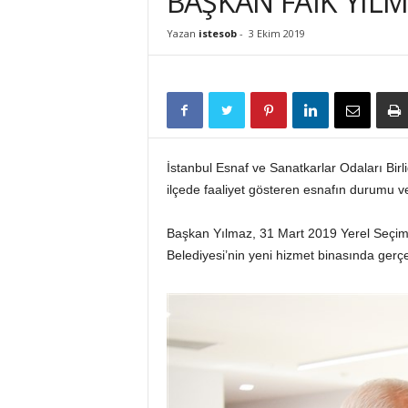
BAŞKAN FAİK YILM
İ
S
Yazan
istesob
-
3 Ekim 2019
T
E
S
O
B
İstanbul Esnaf ve Sanatkarlar Odaları Bi
ilçede faaliyet gösteren esnafın durumu v
Başkan Yılmaz, 31 Mart 2019 Yerel Seçimle
Belediyesi’nin yeni hizmet binasında gerç