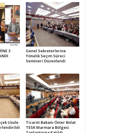
İNE 3
Genel Sekreterlerine
ANDI
Yönelik Seçim Süreci
Semineri Düzenlendi
rçek Usule
Ticaret Bakanı Ömer Bolat
rlendirildi
TESK Marmara Bölgesi
Toplantısına Katıldı