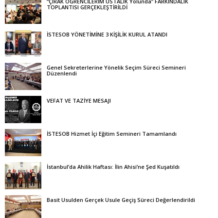
“ÇIRAK ÖĞRENCİLERİM USTALIK Yolunda” FARKINDALIK
TOPLANTISI GERÇEKLEŞTİRİLDİ
İSTESOB YÖNETİMİNE 3 KİŞİLİK KURUL ATANDI
Genel Sekreterlerine Yönelik Seçim Süreci Semineri
Düzenlendi
VEFAT VE TAZİYE MESAJI
İSTESOB Hizmet İçi Eğitim Semineri Tamamlandı
İstanbul’da Ahilik Haftası: İlin Ahisi’ne Şed Kuşatıldı
Basit Usulden Gerçek Usule Geçiş Süreci Değerlendirildi