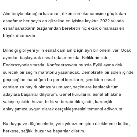
Alın teriyle ekmeğini kazanan, ülkemizin ekonomisine güç katan
esnafımız her şeyin en güzeline en iyisine layıktır. 2022 yılında
esnaf sanatkârın tezgahından bereketin hiç eksik olmaması en
büyük duamızdır.
Bilindiği gibi yeni yılın esnaf camiamız için ayrı bir önemi var. Ocak
ayından başlayarak esnaf odalarımızda, Birliklerimizde,
Federasyonlarımızda, Konfederasyonumuzda Eylül ayına dek
sürecek bir seçim maratonu yaşanacak. Demokratik bir şölen içinde
geçeceğine inandığım bu genel kurulların, şimdiden esnaf
camiamıza hayırlı olmasını umuyor, seçimlere katılacak tüm
adaylara başarılar diliyorum. Genel kurulların, esnaf ahlakına
yakışır şekilde huzur, birlik ve beraberlik içinde, kardeşlik
anlayışımıza uygun olarak gerçekleşmesini temenni ediyorum.
Bu duygu ve düşüncelerle, yeni yılınızı en içten dileklerimle kutlar;
herkese, sağlık, huzur ve başarılar dilerim.