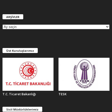
ARŞİVLER
A
R
Ş
İ
V
L
E
Üst Kuruluşlarımız
R
T.C. Ticaret Bakanlığı
TESK
Sicil Müdürlüklerimiz