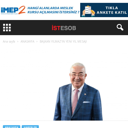
Ana sayfa
ANASAYFA
BAŞKAN YILMAZ’IN YENİ YIL MESAJI
ANASAYFA
HABERLER