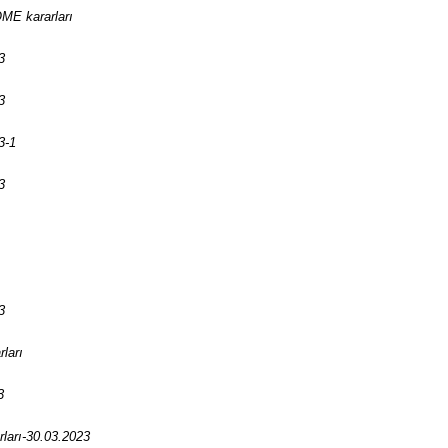
OME kararları
3
3
3-1
3
3
ları
3
ları-30.03.2023