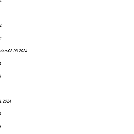
4
4
4
ları-08.03.2024
4
4
1.2024
3
3