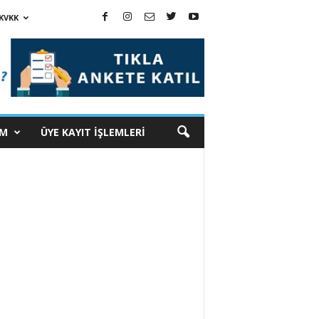
KVKK
İM
ÜYE KAYIT İŞLEMLERİ