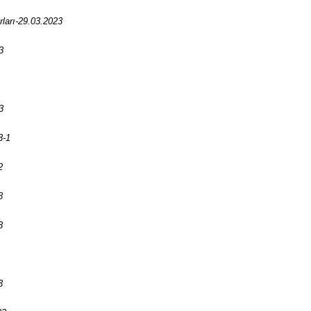
ları-29.03.2023
3
3
3-1
2
3
3
3