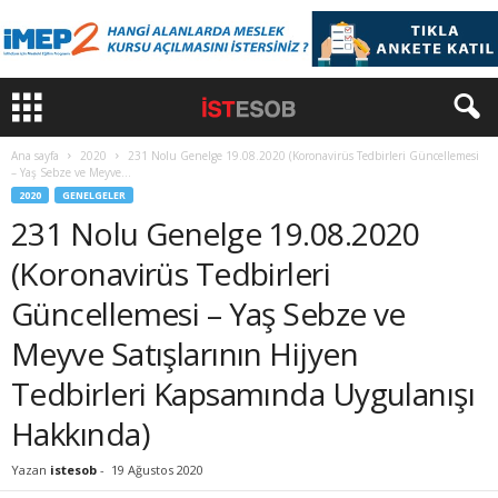
Ana sayfa
2020
231 Nolu Genelge 19.08.2020 (Koronavirüs Tedbirleri Güncellemesi
– Yaş Sebze ve Meyve...
2020
GENELGELER
231 Nolu Genelge 19.08.2020
(Koronavirüs Tedbirleri
Güncellemesi – Yaş Sebze ve
Meyve Satışlarının Hijyen
Tedbirleri Kapsamında Uygulanışı
Hakkında)
Yazan
istesob
-
19 Ağustos 2020