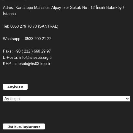
Adres: Kartaltepe Mahallesi Alpay İzer Sokak No : 12 İncirli Bakırköy /
İstanbul
Tel: 0850 279 70 70 (SANTRAL)
Whatsapp : 0533 200 21 22
Faks: +90 ( 212 ) 660 29 97
E-Posta: info@istesob.org.tr
KEP : istesob@hs03.kep.tr
ARŞİVLER
A
R
Ş
İ
V
L
E
Üst Kuruluşlarımız
R