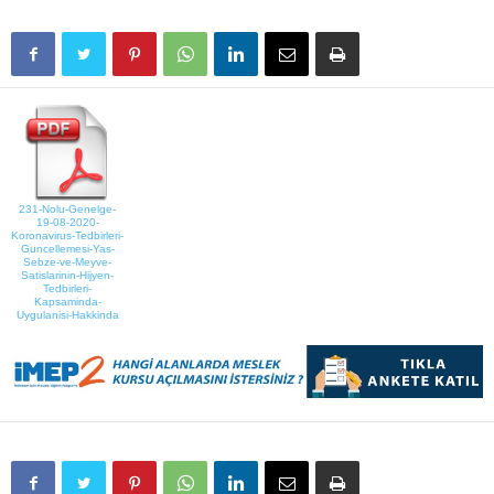
231-Nolu-Genelge-
19-08-2020-
Koronavirus-Tedbirleri-
Guncellemesi-Yas-
Sebze-ve-Meyve-
Satislarinin-Hijyen-
Tedbirleri-
Kapsaminda-
Uygulanisi-Hakkinda