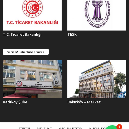
T.C. Ticaret Bakanlığı
TESK
Sicil Müdürlüklerimiz
Kadıköy Şube
Bakırköy – Merkez
1
İSTESOB
MEVZUAT
MESLEKİ EĞİTİM
HUKUK KÖŞESİ