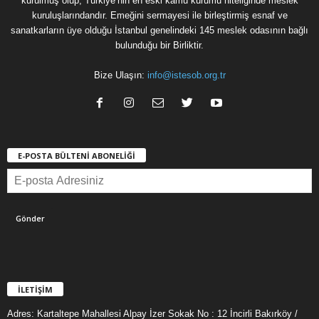
kurulmuş olup, Türkiye’nin en eski kamu kurumu niteliğinde meslek
kuruluşlarındandır. Emeğini sermayesi ile birleştirmiş esnaf ve
sanatkarların üye olduğu İstanbul genelindeki 145 meslek odasının bağlı
bulunduğu bir Birliktir.
Bize Ulaşın:
info@istesob.org.tr
E-POSTA BÜLTENİ ABONELİĞİ
İLETİŞİM
Adres: Kartaltepe Mahallesi Alpay İzer Sokak No : 12 İncirli Bakırköy /