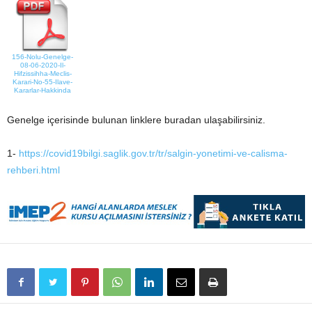
156-Nolu-Genelge-
08-06-2020-Il-
Hifzissihha-Meclis-
Karari-No-55-Ilave-
Kararlar-Hakkinda
Genelge içerisinde bulunan linklere buradan ulaşabilirsiniz.
1-
https://covid19bilgi.saglik.gov.tr/tr/salgin-yonetimi-ve-calisma-
rehberi.html