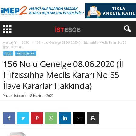
Ana sayfa
2020
156 Nolu Genelge 08.06.2020 (İl Hıfzıssıhha Meclis Kararı No 55
İlave Kararlar...
2020
GENELGELER
156 Nolu Genelge 08.06.2020 (İl
Hıfzıssıhha Meclis Kararı No 55
İlave Kararlar Hakkında)
Yazan
istesob
-
8 Haziran 2020