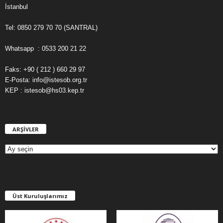
İstanbul
Tel: 0850 279 70 70 (SANTRAL)
Whatsapp : 0533 200 21 22
Faks: +90 ( 212 ) 660 29 97
E-Posta: info@istesob.org.tr
KEP : istesob@hs03.kep.tr
ARŞİVLER
A
R
Ş
İ
V
L
E
Üst Kuruluşlarımız
R