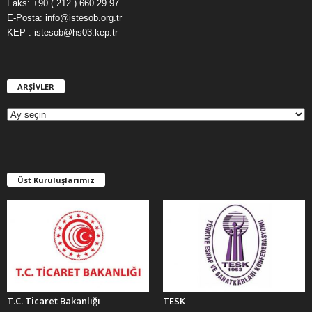
Faks: +90 ( 212 ) 660 29 97
E-Posta: info@istesob.org.tr
KEP : istesob@hs03.kep.tr
ARŞİVLER
A
R
Ş
İ
V
L
E
Üst Kuruluşlarımız
R
T.C. Ticaret Bakanlığı
TESK