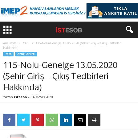
Ana sayfa
2020
115-Nolu-Genelge 13.05.2020 (Şehir Giriş – Çıkış Tedbirleri
Hakkında)
2020
GENELGELER
115-Nolu-Genelge 13.05.2020
(Şehir Giriş – Çıkış Tedbirleri
Hakkında)
Yazan
istesob
-
14 Mayıs 2020