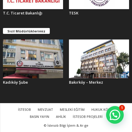
T.C. Ticaret Bakanlığı
TESK
Sicil Müdürlüklerimiz
Kadıköy Şube
Bakırköy – Merkez
1
İSTESOB
MEVZUAT
MESLEKİ EĞİTİM
HUKUK KÖŞESİ
BASIN YAYIN
AHİLİK
İSTESOB PROJELERİ
© İstesob Bilgi İşlem & Ar-ge