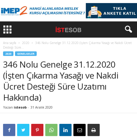
Ana sayfa
2020
346 Nolu Genelge 31.12.2020 (İşten Çıkarma Yasağı ve Nakdi Ücret
Desteği Süre...
2020
GENELGELER
346 Nolu Genelge 31.12.2020
(İşten Çıkarma Yasağı ve Nakdi
Ücret Desteği Süre Uzatımı
Hakkında)
Yazan
istesob
-
31 Aralık 2020