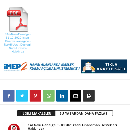
346-Nolu-Genelge-
31-12-2020-Isten-
Cikarma-Yasagi-ve-
Nakdi-Ucret-Destegi-
Sure-Uzatimi-
Hakkinda
İLGİLİ MAKALELER
BU YAZARDAN DAHA FAZLASI
141 Nolu Genelge 05.08.2026 (Yeni Finansman Destekleri
Hakkında)