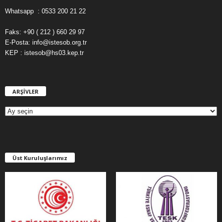
Whatsapp : 0533 200 21 22
Faks: +90 ( 212 ) 660 29 97
E-Posta: info@istesob.org.tr
KEP : istesob@hs03.kep.tr
ARŞİVLER
A
R
Ş
İ
V
L
E
Üst Kuruluşlarımız
R