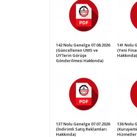
İ
S
T
E
S
O
B
142 Nolu Genelge 07.08.2026
141 Nolu 
(Güncellenen UMS ve
(Yeni Fin
UY’lerin Görüşe
Hakkında)
Gönderilmesi Hakkında)
137 Nolu Genelge 07.07.2026
136 Nolu 
(İndirimli Satış Reklamları
(Kuruyemi
Hakkında)
Hizmetler