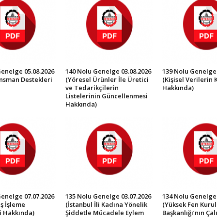
Genelge 05.08.2026
140 Nolu Genelge 03.08.2026
139 Nolu Genelge 
ansman Destekleri
(Yöresel Ürünler İle Üretici
(Kişisel Verilerin
ve Tedarikçilerin
Hakkında)
Listelerinin Güncellenmesi
Hakkında)
Genelge 07.07.2026
135 Nolu Genelge 03.07.2026
134 Nolu Genelge 
ş İşleme
(İstanbul İli Kadına Yönelik
(Yüksek Fen Kurul
i Hakkında)
Şiddetle Mücadele Eylem
Başkanlığı’nın Ça