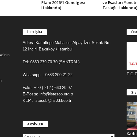
Planı 2026/1 Genelgesi
ve Esasları Yönet
Hakkında)
Taslağı Hakkında
İLETİŞİM
Üst
Adres: Kartaltepe Mahallesi Alpay İzer Sokak No :
12 İncirli Bakırköy / İstanbul
ye’nin
Tel: 0850 279 70 70 (SANTRAL)
T.C. 
Whatsapp : 0533 200 21 22
ı
Faks: +90 ( 212 ) 660 29 97
Sic
E-Posta: info@istesob.org.tr
KEP : istesob@hs03.kep.tr
ARŞİVLER
A
R
Kadı