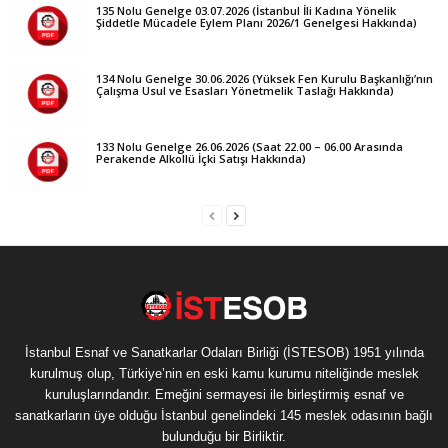
135 Nolu Genelge 03.07.2026 (İstanbul İli Kadına Yönelik
Şiddetle Mücadele Eylem Planı 2026/1 Genelgesi Hakkında)
134 Nolu Genelge 30.06.2026 (Yüksek Fen Kurulu Başkanlığı’nın
Çalışma Usul ve Esasları Yönetmelik Taslağı Hakkında)
133 Nolu Genelge 26.06.2026 (Saat 22.00 – 06.00 Arasında
Perakende Alkollü İçki Satışı Hakkında)
İstanbul Esnaf ve Sanatkarlar Odaları Birliği (İSTESOB) 1951 yılında
kurulmuş olup, Türkiye’nin en eski kamu kurumu niteliğinde meslek
kuruluşlarındandır. Emeğini sermayesi ile birleştirmiş esnaf ve
sanatkarların üye olduğu İstanbul genelindeki 145 meslek odasının bağlı
bulunduğu bir Birliktir.