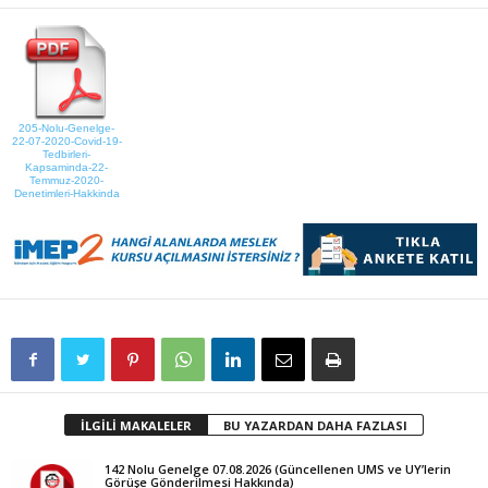
205-Nolu-Genelge-
22-07-2020-Covid-19-
Tedbirleri-
Kapsaminda-22-
Temmuz-2020-
Denetimleri-Hakkinda
İLGİLİ MAKALELER
BU YAZARDAN DAHA FAZLASI
142 Nolu Genelge 07.08.2026 (Güncellenen UMS ve UY’lerin
Görüşe Gönderilmesi Hakkında)