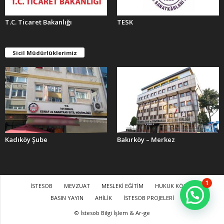
T.C. Ticaret Bakanlığı
TESK
Sicil Müdürlüklerimiz
Kadıköy Şube
Bakırköy – Merkez
1
İSTESOB
MEVZUAT
MESLEKİ EĞİTİM
HUKUK KÖŞESİ
BASIN YAYIN
AHİLİK
İSTESOB PROJELERİ
© İstesob Bilgi İşlem & Ar-ge