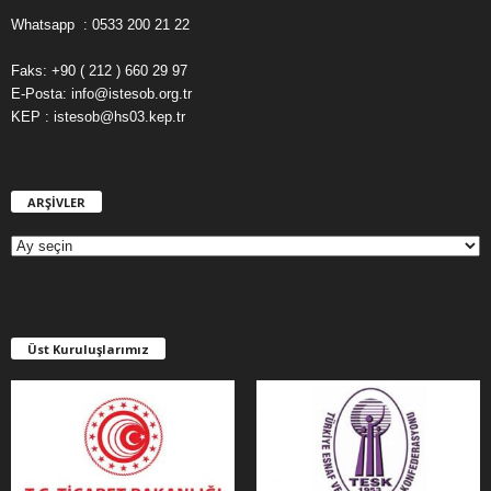
Whatsapp : 0533 200 21 22
Faks: +90 ( 212 ) 660 29 97
E-Posta: info@istesob.org.tr
KEP : istesob@hs03.kep.tr
ARŞİVLER
A
R
Ş
İ
V
L
E
Üst Kuruluşlarımız
R