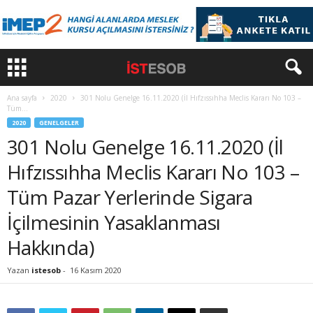
Ana sayfa
2020
301 Nolu Genelge 16.11.2020 (İl Hıfzıssıhha Meclis Kararı No 103 –
Tüm...
2020
GENELGELER
301 Nolu Genelge 16.11.2020 (İl
Hıfzıssıhha Meclis Kararı No 103 –
Tüm Pazar Yerlerinde Sigara
İçilmesinin Yasaklanması
Hakkında)
Yazan
istesob
-
16 Kasım 2020