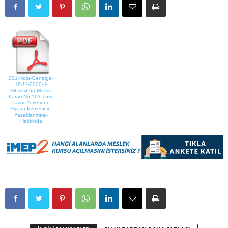
301-Nolu-Genelge-
16-11-2020-Il-
Hifzissihha-Meclis-
Karari-No-103-Tum-
Pazar-Yerlerinde-
Sigara-Icilmesinin-
Yasaklanmasi-
Hakkinda