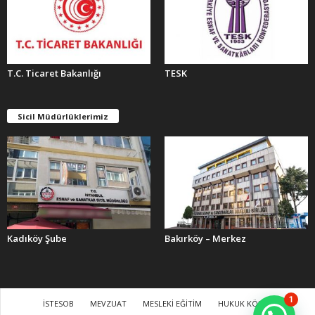
T.C. Ticaret Bakanlığı
TESK
Sicil Müdürlüklerimiz
Kadıköy Şube
Bakırköy – Merkez
1
İSTESOB
MEVZUAT
MESLEKİ EĞİTİM
HUKUK KÖŞESİ