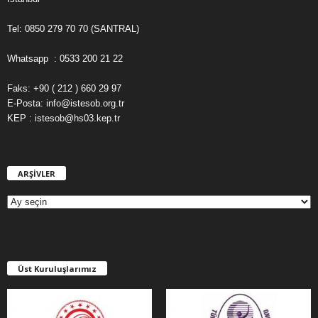
Tel: 0850 279 70 70 (SANTRAL)
Whatsapp : 0533 200 21 22
Faks: +90 ( 212 ) 660 29 97
E-Posta: info@istesob.org.tr
KEP : istesob@hs03.kep.tr
ARŞİVLER
A
R
Ş
İ
V
L
E
Üst Kuruluşlarımız
R