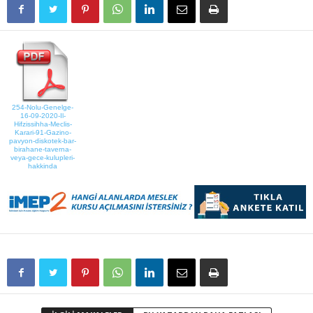
254-Nolu-Genelge-
16-09-2020-Il-
Hifzissihha-Meclis-
Karari-91-Gazino-
pavyon-diskotek-bar-
birahane-taverna-
veya-gece-kulupleri-
hakkinda