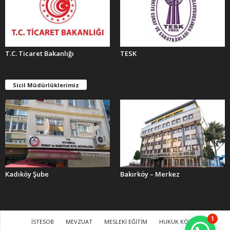
T.C. Ticaret Bakanlığı
TESK
Sicil Müdürlüklerimiz
Kadıköy Şube
Bakırköy – Merkez
1
İSTESOB
MEVZUAT
MESLEKİ EĞİTİM
HUKUK KÖŞESİ