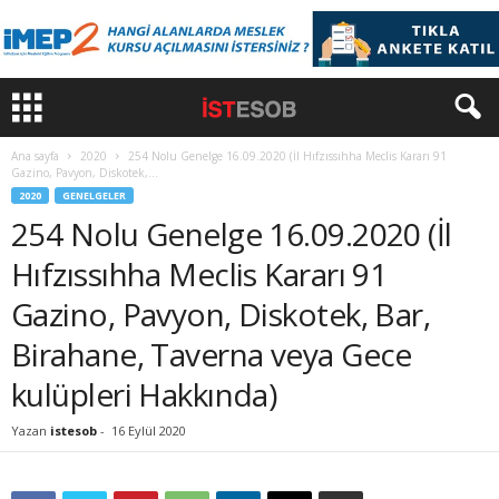
Ana sayfa
2020
254 Nolu Genelge 16.09.2020 (İl Hıfzıssıhha Meclis Kararı 91
Gazino, Pavyon, Diskotek,...
2020
GENELGELER
254 Nolu Genelge 16.09.2020 (İl
Hıfzıssıhha Meclis Kararı 91
Gazino, Pavyon, Diskotek, Bar,
Birahane, Taverna veya Gece
kulüpleri Hakkında)
Yazan
istesob
-
16 Eylül 2020