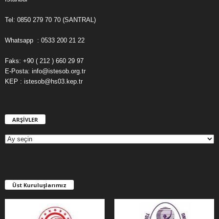
Tel: 0850 279 70 70 (SANTRAL)
Whatsapp : 0533 200 21 22
Faks: +90 ( 212 ) 660 29 97
E-Posta: info@istesob.org.tr
KEP : istesob@hs03.kep.tr
ARŞİVLER
A
R
Ş
İ
V
L
E
Üst Kuruluşlarımız
R