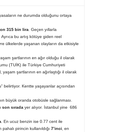
l piyasaların ne durumda olduğunu ortaya
on 315 bin lira
. Geçen yıllarla
 Ayrıca bu artış kötüye giden reel
e ülkelerde yaşanan olayların da etkisiyle
aşam şartlarının en ağır olduğu il olarak
rumu (TUİK) ile Türkiye Cumhuriyeti
yaşam şartlarının en ağırlaştığı il olarak
” belirtiyor. Kentte yaşayanlar açısından
mın büyük oranda otobüsle sağlanması.
en
son sırada
yer alıyor. İstanbul yine 686
a
. En ucuz benzin ise 0.77 cent ile
pahalı pirincin kullanıldığı
7’inci
, en