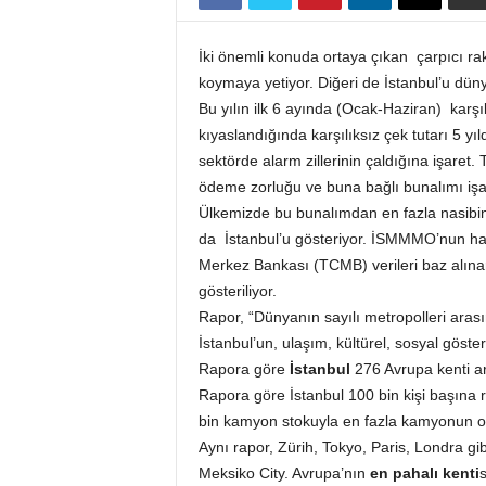
k
a
İki önemli konuda ortaya çıkan çarpıcı rak
r
koymaya yetiyor. Diğeri de İstanbul’u düny
l
Bu yılın ilk 6 ayında (Ocak-Haziran) karşıl
a
kıyaslandığında karşılıksız çek tutarı 5 yı
r
O
sektörde alarm zillerinin çaldığına işare
d
ödeme zorluğu ve buna bağlı bunalımı işar
a
Ülkemizde bu bunalımdan en fazla nasibini
l
da İstanbul’u gösteriyor. İSMMMO’nun hazı
a
Merkez Bankası (TCMB) verileri baz alınara
r
gösteriliyor.
ı
Rapor, “Dünyanın sayılı metropolleri arası
B
i
İstanbul’un, ulaşım, kültürel, sosyal göste
r
Rapora göre
İstanbul
276 Avrupa kenti a
l
Rapora göre İstanbul 100 bin kişi başına 
i
bin kamyon stokuyla en fazla kamyonun o
ğ
Aynı rapor, Zürih, Tokyo, Paris, Londra gi
i
Meksiko City. Avrupa’nın
en pahalı kenti
/