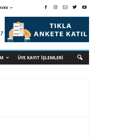
KVKK
İM
ÜYE KAYIT İŞLEMLERİ