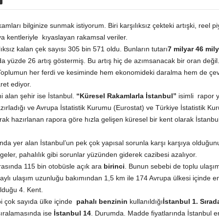
amları bilginize sunmak istiyorum. Biri karşılıksız çekteki artışki, ree
a kentleriyle kıyaslayan rakamsal veriler.
ıksız kalan çek sayısı 305 bin 571 oldu. Bunların tutarı
7 milyar 46 mily
lda yüzde 26 artış göstermiş. Bu artış hiç de azımsanacak bir oran değil.
t. Toplumun her ferdi ve kesiminde hem ekonomideki daralma hem de çevr
et ediyor.
 alan şehir ise İstanbul.
“Küresel Rakamlarla İstanbul”
isimli rapor y
rladığı ve Avrupa İstatistik Kurumu (Eurostat) ve Türkiye İstatistik Ku
k hazırlanan rapora göre hızla gelişen küresel bir kent olarak İstanbul, 
nda yer alan İstanbul’un pek çok yapısal sorunla karşı karşıya olduğunu
rgeler, pahalılık gibi sorunlar yüzünden giderek cazibesi azalıyor.
rasında 115 bin otobüsle açık ara
birinci
. Bunun sebebi de toplu ulaşı
raylı ulaşım uzunluğu bakımından 1,5 km ile 174 Avrupa ülkesi içinde 
lduğu 4. Kent.
bi çok sayıda ülke içinde
pahalı benzinin
kullanıldığı
İstanbul 1. Sırad
sıralamasında ise
İstanbul 14
. Durumda. Madde fiyatlarında İstanbul en 