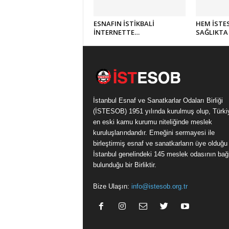
ESNAFIN İSTİKBALİ
HEM İSTE
İNTERNETTE…
SAĞLIKTA 
İstanbul Esnaf ve Sanatkarlar Odaları Birliği
(İSTESOB) 1951 yılında kurulmuş olup, Türki
en eski kamu kurumu niteliğinde meslek
kuruluşlarındandır. Emeğini sermayesi ile
birleştirmiş esnaf ve sanatkarların üye olduğu
İstanbul genelindeki 145 meslek odasının bağl
bulunduğu bir Birliktir.
Bize Ulaşın:
info@istesob.org.tr