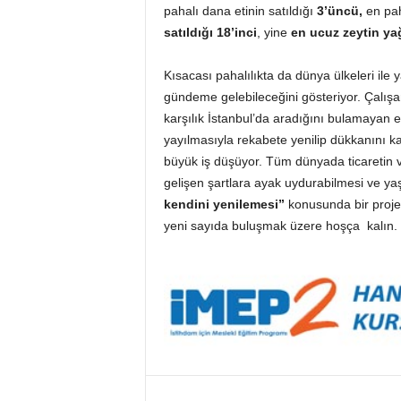
pahalı dana etinin satıldığı
3’üncü,
en pah
İ
S
satıldığı
18’inci
, yine
en ucuz zeytin ya
T
E
Kısacası pahalılıkta da dünya ülkeleri ile 
S
gündeme gelebileceğini gösteriyor. Çalışa
O
karşılık İstanbul’da aradığını bulamayan e
B
yayılmasıyla rekabete yenilip dükkanını 
büyük iş düşüyor. Tüm dünyada ticaretin ve
gelişen şartlara ayak uydurabilmesi ve ya
kendini yenilemesi”
konusunda bir proje b
yeni sayıda buluşmak üzere hoşça kalın.