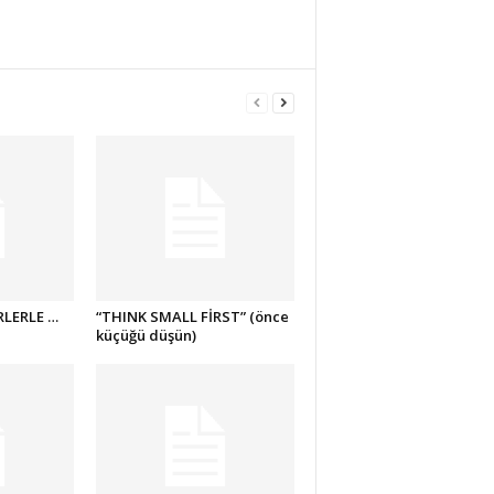
RLERLE …
“THINK SMALL FİRST” (önce
küçüğü düşün)