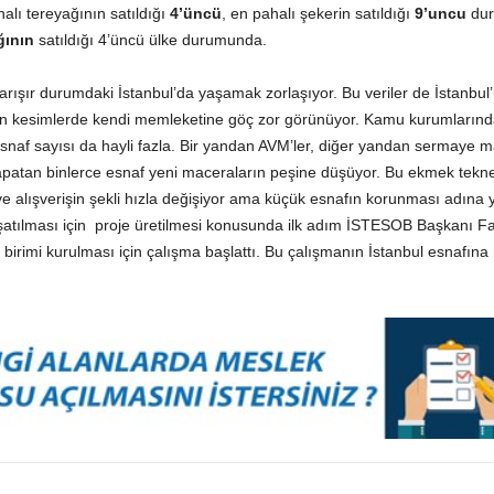
alı tereyağının satıldığı
4’üncü
, en pahalı şekerin satıldığı
9’uncu
dur
ğının
satıldığı 4’üncü ülke durumunda.
yarışır durumdaki İstanbul’da yaşamak zorlaşıyor. Bu veriler de İstanbul
n kesimlerde kendi memleketine göç zor görünüyor. Kamu kurumlarında An
snaf sayısı da hayli fazla. Bir yandan AVM’ler, diğer yandan sermaye ma
kapatan binlerce esnaf yeni maceraların peşine düşüyor. Bu ekmek tek
 alışverişin şekli hızla değişiyor ama küçük esnafın korunması adına ye
şatılması için proje üretilmesi konusunda ilk adım İSTESOB Başkanı Fa
irimi kurulması için çalışma başlattı. Bu çalışmanın İstanbul esnafına h