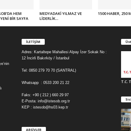
SOB’DA HEM
MEDYADAKİ YILMAZ VE
1500 HABER, 250 
YENİ BİR SAYFA
LİDERLİK…
İLETİŞİM
Üst
Adres: Kartaltepe Mahallesi Alpay İzer Sokak No :
12 İncirli Bakırköy / İstanbul
ye’nin
Tel: 0850 279 70 70 (SANTRAL)
T.C. 
Whatsapp : 0533 200 21 22
ı
Faks: +90 ( 212 ) 660 29 97
Sic
E-Posta: info@istesob.org.tr
KEP : istesob@hs03.kep.tr
ARŞİVLER
A