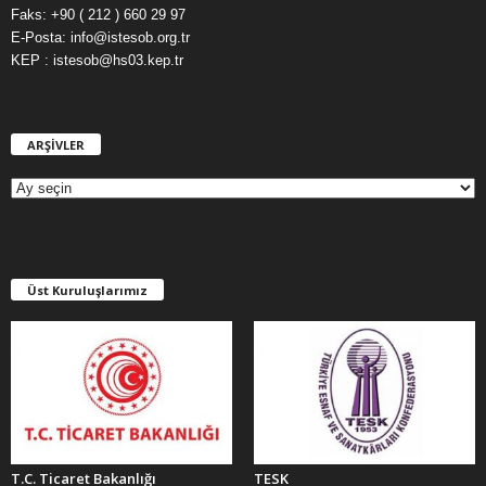
Faks: +90 ( 212 ) 660 29 97
E-Posta: info@istesob.org.tr
KEP : istesob@hs03.kep.tr
ARŞİVLER
A
R
Ş
İ
V
L
E
Üst Kuruluşlarımız
R
T.C. Ticaret Bakanlığı
TESK