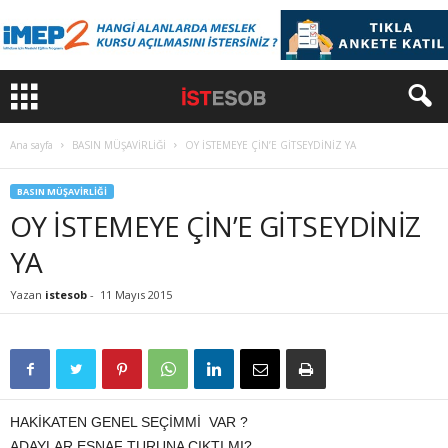
Ana sayfa
BASIN MÜŞAVİRLİĞİ
OY İSTEMEYE ÇİN’E GİTSEYDİNİZ YA
BASIN MÜŞAVİRLİĞİ
OY İSTEMEYE ÇİN’E GİTSEYDİNİZ
YA
Yazan
istesob
-
11 Mayıs 2015
HAKİKATEN GENEL SEÇİMMİ VAR ?
ADAYLAR ESNAF TURUNA ÇIKTI MI?