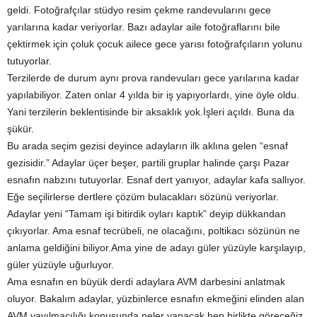
geldi. Fotoğrafçılar stüdyo resim çekme randevularını gece
yarılarına kadar veriyorlar. Bazı adaylar aile fotoğraflarını bile
çektirmek için çoluk çocuk ailece gece yarısı fotoğrafçıların yolunu
tutuyorlar.
Terzilerde de durum aynı prova randevuları gece yarılarına kadar
yapılabiliyor. Zaten onlar 4 yılda bir iş yapıyorlardı, yine öyle oldu.
Yani terzilerin beklentisinde bir aksaklık yok.İşleri açıldı. Buna da
şükür.
Bu arada seçim gezisi deyince adayların ilk aklına gelen “esnaf
gezisidir.” Adaylar üçer beşer, partili gruplar halinde çarşı Pazar
esnafın nabzını tutuyorlar. Esnaf dert yanıyor, adaylar kafa sallıyor.
Eğe seçilirlerse dertlere çözüm bulacakları sözünü veriyorlar.
Adaylar yeni “Tamam işi bitirdik oyları kaptık” deyip dükkandan
çıkıyorlar. Ama esnaf tecrübeli, ne olacağını, poltikacı sözünün ne
anlama geldiğini biliyor.Ama yine de adayı güler yüzüyle karşılayıp,
güler yüzüyle uğurluyor.
Ama esnafın en büyük derdi adaylara AVM darbesini anlatmak
oluyor. Bakalım adaylar, yüzbinlerce esnafın ekmeğini elinden alan
AVM yayılmacılığı konusunda neler yapacak hep birlikte göreceğiz.