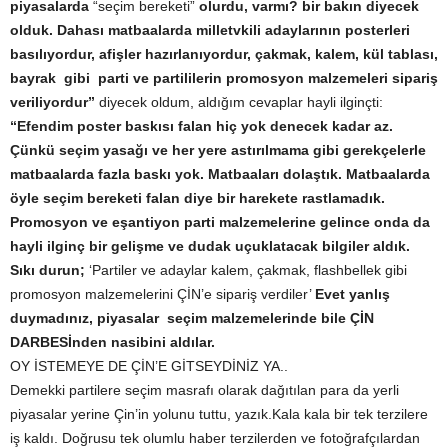
piyasalarda
“seçim bereketi”
olurdu, varmı? bir bakın diyecek
olduk. Dahası matbaalarda milletvkili adaylarının posterleri
basılıyordur, afişler hazırlanıyordur, çakmak, kalem, kül tablası,
bayrak gibi parti ve partililerin promosyon malzemeleri sipariş
veriliyordur”
diyecek oldum, aldığım cevaplar hayli ilginçti:
“Efendim poster baskısı falan hiç yok denecek kadar az.
Çünkü seçim yasağı ve her yere astırılmama gibi gerekçelerle
matbaalarda fazla baskı yok. Matbaaları dolaştık. Matbaalarda
öyle seçim bereketi falan diye bir harekete rastlamadık.
Promosyon ve eşantiyon parti malzemelerine gelince onda da
hayli ilginç bir gelişme ve dudak uçuklatacak bilgiler aldık.
Sıkı durun;
‘Partiler ve adaylar kalem, çakmak, flashbellek gibi
promosyon malzemelerini ÇİN’e sipariş verdiler’
Evet yanlış
duymadınız, piyasalar seçim malzemelerinde bile ÇİN
DARBESİnden nasibini aldılar.
OY İSTEMEYE DE ÇİN’E GİTSEYDİNİZ YA..
Demekki partilere seçim masrafı olarak dağıtılan para da yerli
piyasalar yerine Çin’in yolunu tuttu, yazık.Kala kala bir tek terzilere
iş kaldı. Doğrusu tek olumlu haber terzilerden ve fotoğrafçılardan