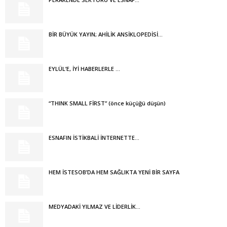
BİR BÜYÜK YAYIN; AHİLİK ANSİKLOPEDİSİ…
EYLÜL’E, İYİ HABERLERLE …
“THINK SMALL FİRST” (önce küçüğü düşün)
ESNAFIN İSTİKBALİ İNTERNETTE…
HEM İSTESOB’DA HEM SAĞLIKTA YENİ BİR SAYFA
MEDYADAKİ YILMAZ VE LİDERLİK…