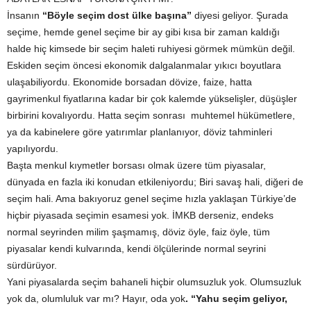
İnsanın
“Böyle seçim dost ülke başına”
diyesi geliyor. Şurada
seçime, hemde genel seçime bir ay gibi kısa bir zaman kaldığı
halde hiç kimsede bir seçim haleti ruhiyesi görmek mümkün değil.
Eskiden seçim öncesi ekonomik dalgalanmalar yıkıcı boyutlara
ulaşabiliyordu. Ekonomide borsadan dövize, faize, hatta
gayrimenkul fiyatlarına kadar bir çok kalemde yükselişler, düşüşler
birbirini kovalıyordu. Hatta seçim sonrası muhtemel hükümetlere,
ya da kabinelere göre yatırımlar planlanıyor, döviz tahminleri
yapılıyordu.
Başta menkul kıymetler borsası olmak üzere tüm piyasalar,
dünyada en fazla iki konudan etkileniyordu; Biri savaş hali, diğeri de
seçim hali. Ama bakıyoruz genel seçime hızla yaklaşan Türkiye’de
hiçbir piyasada seçimin esamesi yok. İMKB derseniz, endeks
normal seyrinden milim şaşmamış, döviz öyle, faiz öyle, tüm
piyasalar kendi kulvarında, kendi ölçülerinde normal seyrini
sürdürüyor.
Yani piyasalarda seçim bahaneli hiçbir olumsuzluk yok. Olumsuzluk
yok da, olumluluk var mı? Hayır, oda yok
. “Yahu seçim geliyor,