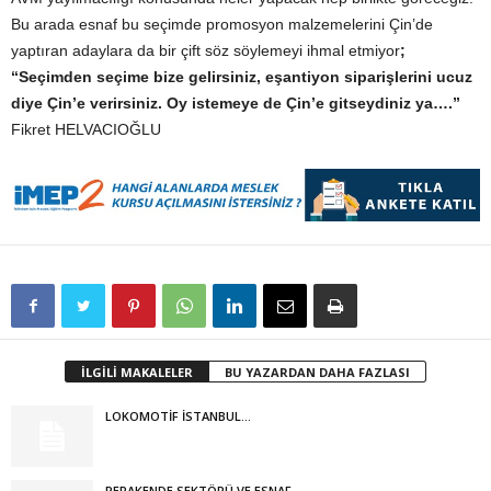
Bu arada esnaf bu seçimde promosyon malzemelerini Çin’de
yaptıran adaylara da bir çift söz söylemeyi ihmal etmiyor
;
“Seçimden seçime bize gelirsiniz, eşantiyon siparişlerini ucuz
diye Çin’e verirsiniz. Oy istemeye de Çin’e gitseydiniz ya….”
Fikret HELVACIOĞLU
İLGİLİ MAKALELER
BU YAZARDAN DAHA FAZLASI
LOKOMOTİF İSTANBUL…
PERAKENDE SEKTÖRÜ VE ESNAF…