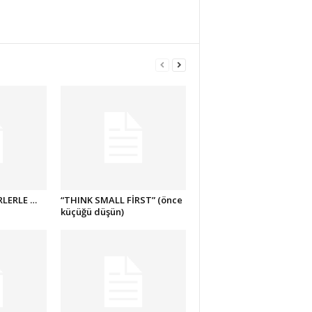
RLERLE …
“THINK SMALL FİRST” (önce
küçüğü düşün)