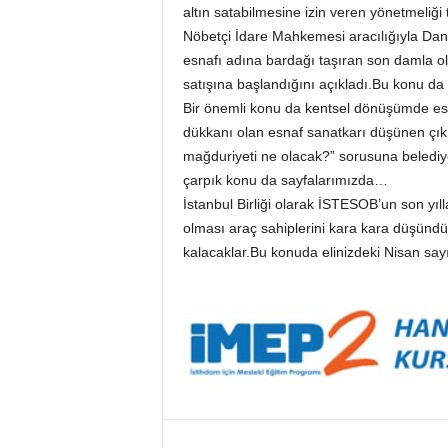
altın satabilmesine izin veren yönetmeliği
İ
S
Nöbetçi İdare Mahkemesi aracılığıyla Danı
T
esnafı adına bardağı taşıran son damla old
E
satışına başlandığını açıkladı.Bu konu da
S
Bir önemli konu da kentsel dönüşümde esn
O
dükkanı olan esnaf sanatkarı düşünen çık
B
mağduriyeti ne olacak?” sorusuna belediy
çarpık konu da sayfalarımızda…
İstanbul Birliği olarak İSTESOB’un son yıl
olması araç sahiplerini kara kara düşündür
kalacaklar.Bu konuda elinizdeki Nisan sayıs