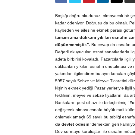
k
a
Başlığı doğru okudunuz, olmayacak bir şe
r
kadar ödeniyor. Doğrusu da bu olmalı. Peki
l
kaybeden ve ailesine ekmek parası götürme
a
tamam ama dükkanı yıkılan esnafın zar
r
O
düşünmemiştik”.
Bu cevap da esnafın un
d
Değerli okuyucular, esnaf sanatkarlarla il
a
adeta birbirini kovaladı. Pazarcılarla ilgil
l
dükkanları yıkılan esnafın unutulması ve 
a
yakından ilgilendiren bu ayın konuları şöyl
r
5957 sayılı Sebze ve Meyve Ticaretini düze
ı
kişinin ekmek yediği Pazar yerleriyle ilgil
B
i
teklifinin, meyve ve sebze fiyatlarını da a
r
Bankaların post cihazı ile birleştirilmiş
“Ye
l
değişecek olması esnafa büyük mali külfet 
i
önlemek amaçlı 69 sayılı bu tebliği esnaf
ğ
da devlet ödesin”
demekten geri kalmıyor
i
Dev sermaye kuruluşları ile esnafın müc
/