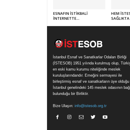
ESNAFIN İSTİKBALİ
HEM İSTE
İNTERNETTE…
SAĞLIKTA 
İstanbul Esnaf ve Sanatkarlar Odaları Birliği
(İSTESOB) 1951 yılında kurulmuş olup, Türki
en eski kamu kurumu niteliğinde meslek
kuruluşlarındandır. Emeğini sermayesi ile
birleştirmiş esnaf ve sanatkarların üye olduğu
İstanbul genelindeki 145 meslek odasının bağl
bulunduğu bir Birliktir.
Bize Ulaşın:
info@istesob.org.tr