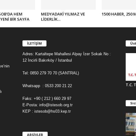
SOB’DA HEM
MEDYADAKİ YILMAZ VE
1500 HABER, 250 
YENİ BİR SAYFA
LİDERLİK…
İLETİŞİM
Üst
Adres: Kartaltepe Mahallesi Alpay İzer Sokak No :
12 İncirli Bakırköy / İstanbul
ye’nin
Tel: 0850 279 70 70 (SANTRAL)
T.C. 
Whatsapp : 0533 200 21 22
ı
Faks: +90 ( 212 ) 660 29 97
Sic
E-Posta: info@istesob.org.tr
KEP : istesob@hs03.kep.tr
ARŞİVLER
A