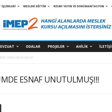
 İŞLEMLERİ
MESLEKİ EĞİTİM
RESMİ YAYIN VE DOKÜMANTASYON
EVZUAT
ODALAR
PROJELER
AHİLİK
İLETİŞ
MDE ESNAF UNUTULMUŞ!!!
MDE ESNAF UNUTULMUŞ!!!