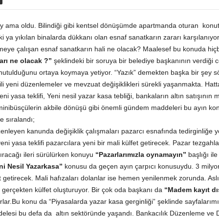
y ama oldu. Bilindiği gibi kentsel dönüşümde apartmanda oturan konut 
 ya yıkılan binalarda dükkanı olan esnaf sanatkarın zararı karşılanıyor 
ye çalışan esnaf sanatkarın hali ne olacak? Maalesef bu konuda hiçbir
arı ne olacak ?”
şeklindeki bir soruya bir belediye başkanının verdiği 
utulduğunu ortaya koymaya yetiyor. “Yazık” demekten başka bir şey sö
gili yeni düzenlemeler ve mevzuat değişiklikleri sürekli yaşanmakta. Hatt
i yeni yasa teklifi, Yeni nesil yazar kasa tebliği, bankaların altın satış
minibüsçülerin akbile dönüşü gibi önemli gündem maddeleri bu ayın konu
e sıralandı;
nleyen kanunda değişiklik çalışmaları pazarcı esnafında tedirginliğe yo
i yeni yasa teklifi pazarcılara yeni bir mali külfet getirecek. Pazar tezga
rtıracağı ileri sürülürken konuyu
“Pazarlarımızla oynamayın”
başlığı ile
ni Nesil Yazarkasa”
konusu da geçen ayın çarpıcı konusuydu. 3 milyo
getirecek. Mali hafızaları dolanlar ise hemen yenilenmek zorunda. Aslı
a gerçekten külfet oluşturuyor. Bir çok oda başkanı da
“Madem kayıt dış
lar.Bu konu da “Piyasalarda yazar kasa gerginliği” şeklinde sayfalarımı
adelesi bu defa da altın sektöründe yaşandı. Bankacılık Düzenleme v