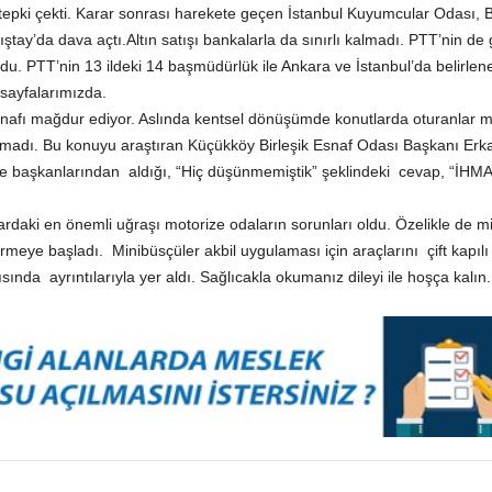
 tepki çekti. Karar sonrası harekete geçen İstanbul Kuyumcular Odası, BDD
ştay’da dava açtı.Altın satışı bankalarla da sınırlı kalmadı. PTT’nin 
u. PTT’nin 13 ildeki 14 başmüdürlük ile Ankara ve İstanbul’da belirlenen
 sayfalarımızda.
afı mağdur ediyor. Aslında kentsel dönüşümde konutlarda oturanlar ma
madı. Bu konuyu araştıran Küçükköy Birleşik Esnaf Odası Başkanı Erkan
e başkanlarından aldığı, “Hiç düşünmemiştik” şeklindeki cevap, “İHM
lardaki en önemli uğraşı motorize odaların sorunları oldu. Özelikle de 
meye başladı. Minibüsçüler akbil uygulaması için araçlarını çift kapılı
ında ayrıntılarıyla yer aldı. Sağlıcakla okumanız dileyi ile hoşça kalın.