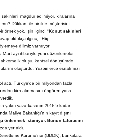
sakinleri mağdur edilmiyor, kiralarına
mu? Dükkanı ile birlikte müşterisini
 örnek yok. İşin ilginci
“Konut sakinleri
cevap oldukça ilginç;
“Hiç
ylemeye dilimiz varmıyor.
a Mart ayı itibarıyle yeni düzenlemeler
ının mahkemelik oluşu, kentsel dönüşümde
larını oluşturdu. Yüzbinlerce esnafımızı
l açtı. Türkiye’de bir milyondan fazla
hlarından kira alınmasını öngören yasa
 verdik.
na yakın yazarkasanın 2015’e kadar
nda Maliye Bakanlığı’nın kayıt dışını
ı önlenmek isteniyor. Bunun faturasını
zda yer aldı.
e Denetleme Kurumu’nun(BDDK), bankalara