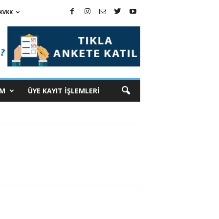
KVKK
İM
ÜYE KAYIT İŞLEMLERİ