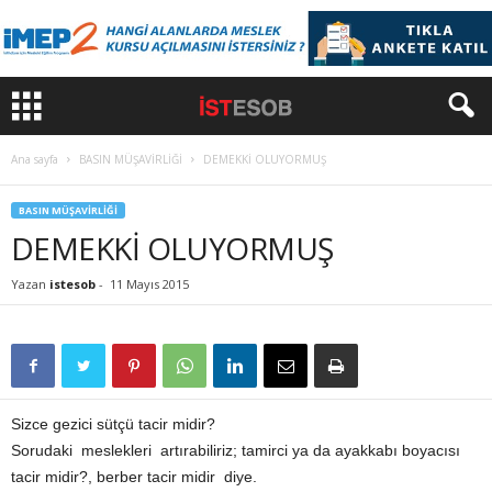
Ana sayfa
BASIN MÜŞAVİRLİĞİ
DEMEKKİ OLUYORMUŞ
BASIN MÜŞAVİRLİĞİ
DEMEKKİ OLUYORMUŞ
Yazan
istesob
-
11 Mayıs 2015
Sizce gezici sütçü tacir midir?
Sorudaki meslekleri artırabiliriz; tamirci ya da ayakkabı boyacısı
tacir midir?, berber tacir midir diye.