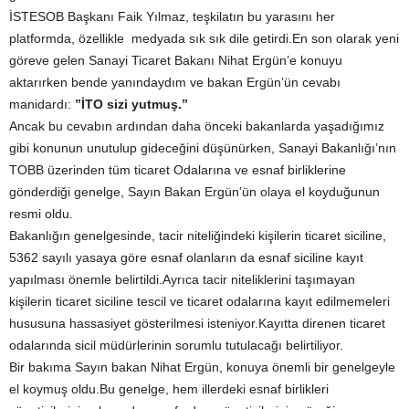
İSTESOB Başkanı Faik Yılmaz, teşkilatın bu yarasını her
platformda, özellikle medyada sık sık dile getirdi.En son olarak yeni
göreve gelen Sanayi Ticaret Bakanı Nihat Ergün’e konuyu
aktarırken bende yanındaydım ve bakan Ergün’ün cevabı
manidardı:
”İTO sizi yutmuş.”
Ancak bu cevabın ardından daha önceki bakanlarda yaşadığımız
gibi konunun unutulup gideceğini düşünürken, Sanayi Bakanlığı’nın
TOBB üzerinden tüm ticaret Odalarına ve esnaf birliklerine
gönderdiği genelge, Sayın Bakan Ergün’ün olaya el koyduğunun
resmi oldu.
Bakanlığın genelgesinde, tacir niteliğindeki kişilerin ticaret siciline,
5362 sayılı yasaya göre esnaf olanların da esnaf siciline kayıt
yapılması önemle belirtildi.Ayrıca tacir niteliklerini taşımayan
kişilerin ticaret siciline tescil ve ticaret odalarına kayıt edilmemeleri
hususuna hassasiyet gösterilmesi isteniyor.Kayıtta direnen ticaret
odalarında sicil müdürlerinin sorumlu tutulacağı belirtiliyor.
Bir bakıma Sayın bakan Nihat Ergün, konuya önemli bir genelgeyle
el koymuş oldu.Bu genelge, hem illerdeki esnaf birlikleri