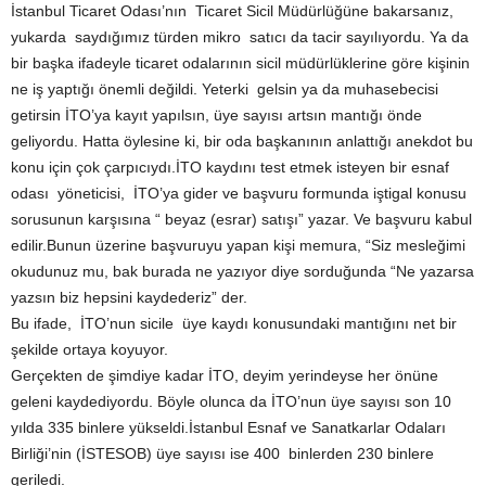
İstanbul Ticaret Odası’nın Ticaret Sicil Müdürlüğüne bakarsanız,
yukarda saydığımız türden mikro satıcı da tacir sayılıyordu. Ya da
bir başka ifadeyle ticaret odalarının sicil müdürlüklerine göre kişinin
ne iş yaptığı önemli değildi. Yeterki gelsin ya da muhasebecisi
getirsin İTO’ya kayıt yapılsın, üye sayısı artsın mantığı önde
geliyordu. Hatta öylesine ki, bir oda başkanının anlattığı anekdot bu
konu için çok çarpıcıydı.İTO kaydını test etmek isteyen bir esnaf
odası yöneticisi, İTO’ya gider ve başvuru formunda iştigal konusu
sorusunun karşısına “ beyaz (esrar) satışı” yazar. Ve başvuru kabul
edilir.Bunun üzerine başvuruyu yapan kişi memura, “Siz mesleğimi
okudunuz mu, bak burada ne yazıyor diye sorduğunda “Ne yazarsa
yazsın biz hepsini kaydederiz” der.
Bu ifade, İTO’nun sicile üye kaydı konusundaki mantığını net bir
şekilde ortaya koyuyor.
Gerçekten de şimdiye kadar İTO, deyim yerindeyse her önüne
geleni kaydediyordu. Böyle olunca da İTO’nun üye sayısı son 10
yılda 335 binlere yükseldi.İstanbul Esnaf ve Sanatkarlar Odaları
Birliği’nin (İSTESOB) üye sayısı ise 400 binlerden 230 binlere
geriledi.