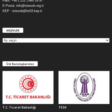
Faks: +90 ( 212 ) 660 29 97
E-Posta: info@istesob.org.tr
KEP : istesob@hs03.kep.tr
ARŞİVLER
A
R
Ş
İ
V
L
E
Üst Kuruluşlarımız
R
T.C. Ticaret Bakanlığı
TESK