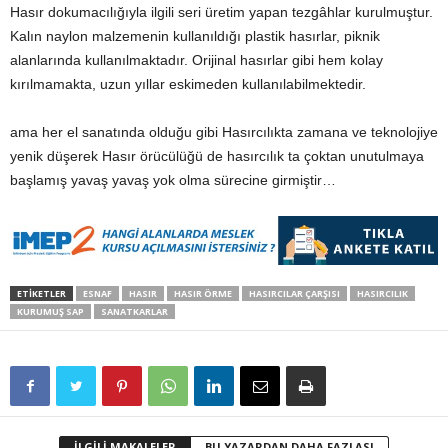
Hasır dokumacılığıyla ilgili seri üretim yapan tezgâhlar kurulmuştur.
Kalın naylon malzemenin kullanıldığı plastik hasırlar, piknik
alanlarında kullanılmaktadır. Orijinal hasırlar gibi hem kolay
kırılmamakta, uzun yıllar eskimeden kullanılabilmektedir.
ama her el sanatında olduğu gibi Hasırcılıkta zamana ve teknolojiye
yenik düşerek Hasır örücülüğü de hasırcılık ta çoktan unutulmaya
başlamış yavaş yavaş yok olma sürecine girmiştir…
ETİKETLER
ESNAF
HASIR
HASIR ÖRME
HASIRCILAR ÇARŞISI
HASIRCILIK
KURUMUŞ SAP
SANATKARLAR
İLGİLİ MAKALELER
BU YAZARDAN DAHA FAZLASI