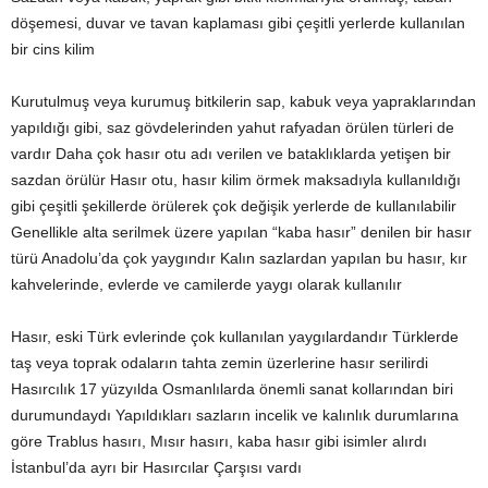
döşemesi, duvar ve tavan kaplaması gibi çeşitli yerlerde kullanılan
bir cins kilim
Kurutulmuş veya kurumuş bitkilerin sap, kabuk veya yapraklarından
yapıldığı gibi, saz gövdelerinden yahut rafyadan örülen türleri de
vardır Daha çok hasır otu adı verilen ve bataklıklarda yetişen bir
sazdan örülür Hasır otu, hasır kilim örmek maksadıyla kullanıldığı
gibi çeşitli şekillerde örülerek çok değişik yerlerde de kullanılabilir
Genellikle alta serilmek üzere yapılan “kaba hasır” denilen bir hasır
türü Anadolu’da çok yaygındır Kalın sazlardan yapılan bu hasır, kır
kahvelerinde, evlerde ve camilerde yaygı olarak kullanılır
Hasır, eski Türk evlerinde çok kullanılan yaygılardandır Türklerde
taş veya toprak odaların tahta zemin üzerlerine hasır serilirdi
Hasırcılık 17 yüzyılda Osmanlılarda önemli sanat kollarından biri
durumundaydı Yapıldıkları sazların incelik ve kalınlık durumlarına
göre Trablus hasırı, Mısır hasırı, kaba hasır gibi isimler alırdı
İstanbul’da ayrı bir Hasırcılar Çarşısı vardı