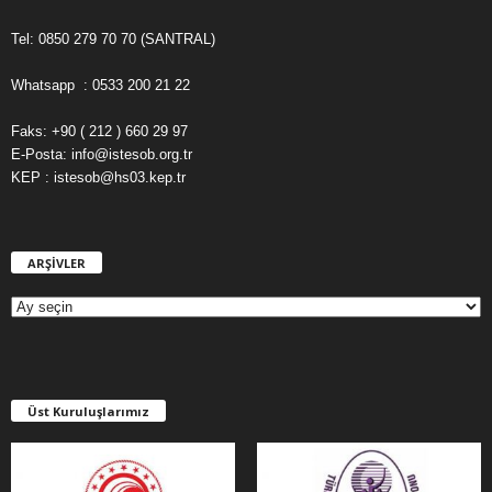
Tel: 0850 279 70 70 (SANTRAL)
Whatsapp : 0533 200 21 22
Faks: +90 ( 212 ) 660 29 97
E-Posta: info@istesob.org.tr
KEP : istesob@hs03.kep.tr
ARŞİVLER
A
R
Ş
İ
V
L
E
Üst Kuruluşlarımız
R