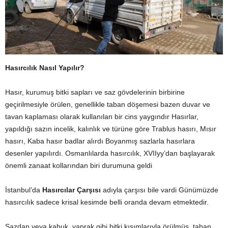
Hasırcılık Nasıl Yapılır?
Hasır, kurumuş bitki sapları ve saz gövdelerinin birbirine
geçirilmesiyle örülen, genellikle taban döşemesi bazen duvar ve
tavan kaplaması olarak kullanılan bir cins yaygındır Hasırlar,
yapıldığı sazın incelik, kalınlık ve türüne göre Trablus hasırı, Mısır
hasırı, Kaba hasır badlar alırdı Boyanmış sazlarla hasırlara
desenler yapılırdı. Osmanlılarda hasırcılık, XVIIyy’dan başlayarak
önemli zanaat kollarından biri durumuna geldi
İstanbul’da
Hasırcılar Çarşısı
adıyla çarşısı bile vardi Günümüzde
hasırcılık sadece krisal kesimde belli oranda devam etmektedir.
Sazdan veya kabuk, yaprak gibi bitki kısımlarıyla örülmüş, taban