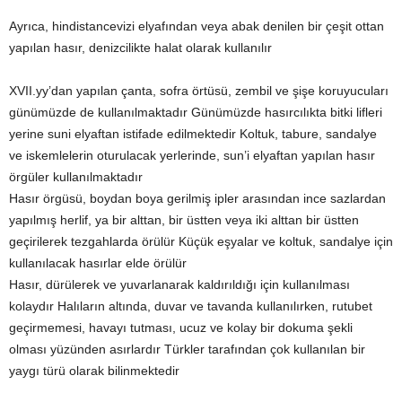
Ayrıca, hindistancevizi elyafından veya abak denilen bir çeşit ottan
yapılan hasır, denizcilikte halat olarak kullanılır
XVII.yy’dan yapılan çanta, sofra örtüsü, zembil ve şişe koruyucuları
günümüzde de kullanılmaktadır Günümüzde hasırcılıkta bitki lifleri
yerine suni elyaftan istifade edilmektedir Koltuk, tabure, sandalye
ve iskemlelerin oturulacak yerlerinde, sun’i elyaftan yapılan hasır
örgüler kullanılmaktadır
Hasır örgüsü, boydan boya gerilmiş ipler arasından ince sazlardan
yapılmış herlif, ya bir alttan, bir üstten veya iki alttan bir üstten
geçirilerek tezgahlarda örülür Küçük eşyalar ve koltuk, sandalye için
kullanılacak hasırlar elde örülür
Hasır, dürülerek ve yuvarlanarak kaldırıldığı için kullanılması
kolaydır Halıların altında, duvar ve tavanda kullanılırken, rutubet
geçirmemesi, havayı tutması, ucuz ve kolay bir dokuma şekli
olması yüzünden asırlardır Türkler tarafından çok kullanılan bir
yaygı türü olarak bilinmektedir