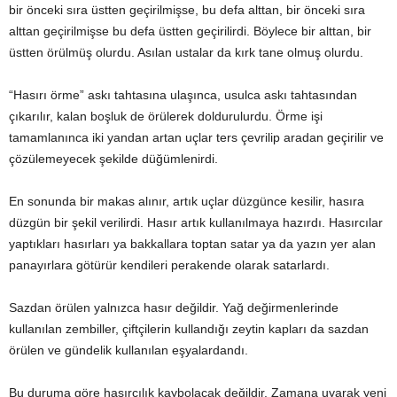
bir önceki sıra üstten geçirilmişse, bu defa alttan, bir önceki sıra
alttan geçirilmişse bu defa üstten geçirilirdi. Böylece bir alttan, bir
üstten örülmüş olurdu. Asılan ustalar da kırk tane olmuş olurdu.
“Hasırı örme” askı tahtasına ulaşınca, usulca askı tahtasından
çıkarılır, kalan boşluk de örülerek doldurulurdu. Örme işi
tamamlanınca iki yandan artan uçlar ters çevrilip aradan geçirilir ve
çözülemeyecek şekilde düğümlenirdi.
En sonunda bir makas alınır, artık uçlar düzgünce kesilir, hasıra
düzgün bir şekil verilirdi. Hasır artık kullanılmaya hazırdı. Hasırcılar
yaptıkları hasırları ya bakkallara toptan satar ya da yazın yer alan
panayırlara götürür kendileri perakende olarak satarlardı.
Sazdan örülen yalnızca hasır değildir. Yağ değirmenlerinde
kullanılan zembiller, çiftçilerin kullandığı zeytin kapları da sazdan
örülen ve gündelik kullanılan eşyalardandı.
Bu duruma göre hasırcılık kaybolacak değildir. Zamana uyarak yeni