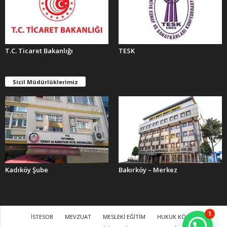
T.C. Ticaret Bakanlığı
TESK
Sicil Müdürlüklerimiz
Kadıköy Şube
Bakırköy – Merkez
1
İSTESOB
MEVZUAT
MESLEKİ EĞİTİM
HUKUK KÖŞESİ