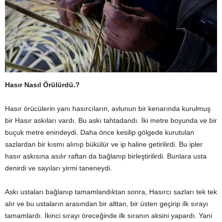
Hasır Nasıl Örülürdü.?
Hasır örücülerin yanı hasırcıların, avlunun bir kenarında kurulmuş
bir Hasır askıları vardı. Bu askı tahtadandı. İki metre boyunda ve bir
buçuk metre enindeydi. Daha önce kesilip gölgede kurutulan
sazlardan bir kısmı alınıp bükülür ve ip haline getirilirdi. Bu ipler
hasır askısına asılır raftan da bağlanıp birleştirilirdi. Bunlara usta
denirdi ve sayıları yirmi taneneydi.
Askı ustaları bağlanıp tamamlandıktan sonra, Hasırcı sazları tek tek
alır ve bu ustaların arasından bir alttan, bir üsten geçirip ilk sırayı
tamamlardı. İkinci sırayı öreceğinde ilk sıranın aksini yapardı. Yani