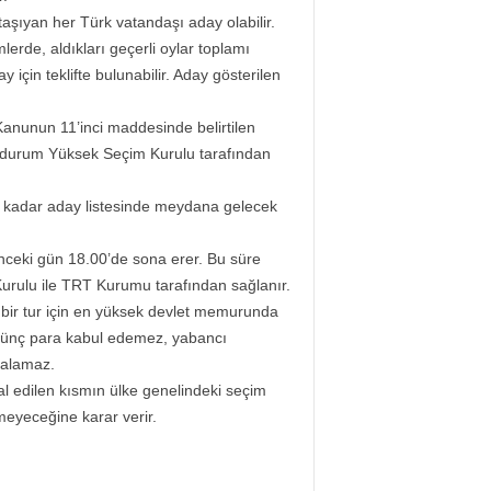
 taşıyan her Türk vatandaşı aday olabilir.
lerde, aldıkları geçerli oylar toplamı
y için teklifte bulunabilir. Aday gösterilen
Kanunun 11’inci maddesinde belirtilen
 Bu durum Yüksek Seçim Kurulu tarafından
e kadar aday listesinde meydana gelecek
nceki gün 18.00’de sona erer. Bu süre
Kurulu ile TRT Kurumu tarafından sağlanır.
 bir tur için en yüksek devlet memurunda
ünç para kabul edemez, yabancı
 alamaz.
l edilen kısmın ülke genelindeki seçim
meyeceğine karar verir.