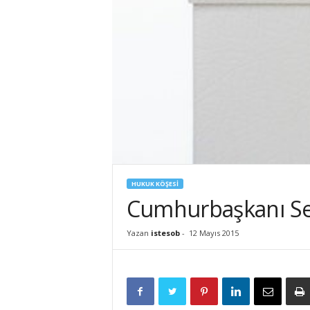
İ
S
T
E
S
O
B
HUKUK KÖŞESİ
Cumhurbaşkanı Se
Yazan
istesob
-
12 Mayıs 2015