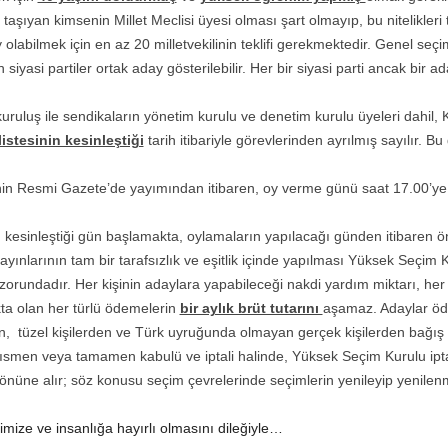
taşıyan kimsenin Millet Meclisi üyesi olması şart olmayıp, bu nitelikleri
labilmek için en az 20 milletvekilinin teklifi gerekmektedir. Genel seçim
iyasi partiler ortak aday gösterilebilir. Her bir siyasi parti ancak bir ada
ruluş ile sendikaların yönetim kurulu ve denetim kurulu üyeleri dahil, 
istesinin kesinleştiği
tarih itibariyle görevlerinden ayrılmış sayılır.
sinin Resmi Gazete’de yayımından itibaren, oy verme günü saat 17.00’y
 kesinleştiği gün başlamakta, oylamaların yapılacağı günden itibaren ö
ınlarının tam bir tarafsızlık ve eşitlik içinde yapılması Yüksek Seçim 
zorundadır. Her kişinin adaylara yapabileceği nakdi yardım miktarı, her
ta olan her türlü ödemelerin
bir aylık brüt tutarını
aşamaz. Adaylar öd
an, tüzel kişilerden ve Türk uyruğunda olmayan gerçek kişilerden bağış
kısmen veya tamamen kabulü ve iptali halinde, Yüksek Seçim Kurulu ipta
 önüne alır; söz konusu seçim çevrelerinde seçimlerin yenileyip yenilen
mize ve insanlığa hayırlı olmasını dileğiyle…