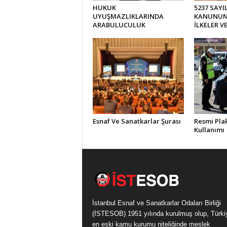
HUKUK
5237 SAYI
UYUŞMAZLIKLARINDA
KANUNUN
ARABULUCULUK
İLKELER V
Esnaf Ve Sanatkarlar Şurası
Resmi Plak
Kullanımı
İstanbul Esnaf ve Sanatkarlar Odaları Birliği
(İSTESOB) 1951 yılında kurulmuş olup, Türki
en eski kamu kurumu niteliğinde meslek