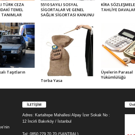
LI TÜRK CEZA
5510 SAYILI SOSYAL
KİRA SÖZLEŞMELE
DAKİ TEMEL
SİGORTALAR VE GENEL
TAHLİYE DAVALAR
E TANIMLAR
SAĞLIK SİGORTASI KANUNU
alı Taşıtların
Üyelerin Parasal
Yükümlülüğü
Torba Yasa
İLETİŞİM
Üst
Adres: Kartaltepe Mahallesi Alpay İzer Sokak No :
12 İncirli Bakırköy / İstanbul
ye’nin
Tel: 0850 279 70 70 (SANTRAL)