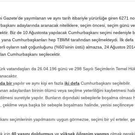
 Gazete’de yayımlanan ve aynı tarih itibariyle yürürlüğe giren 6271
şkanı adaylarında aranacak niteliklere, seçim öncesi, seçim günü ve
emektir. Biz de 10 Ağustosta yapılacak Cumhurbaşkanı seçimi nedeniyle 
bu yana Cumhurbaşkanları hep TBMM tarafından seçilmekteydi. İlk defa 
eçerli oyların salt çoğunluğunu (%50’sinin üstü) almazsa, 24 Ağustos 201
alan Cumhurbaşkanı seçilecektir.
ürk vatandaşları da 26.04.196 günü ve 298 Sayılı Seçimlerin Temel Hü
nacaktır.
lda bir
yapılır ve aynı kişi en fazla
iki defa
Cumhurbaşkanı seçilebilir.
nan adaylardan birinin ölümü veya seçilme yeterliliğini kaybetmesi hali
dilmesi suretiyle yapılır. Bunların dışındaki sebeplerle boşalma olması 
çekilme veya başka bir sebeple boşalması halinde, yenisi seçilincey
ı seçimlerinin yapılmasını uygun görmezse, seçimi bir yıl erteler, g
k için
40 yaşını doldurmuş
ve
yüksek öğrenim yapmış
olmak gereki