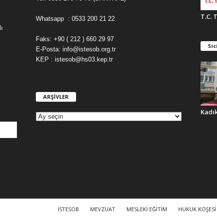
T.C. 
Whatsapp : 0533 200 21 22
ı
Faks: +90 ( 212 ) 660 29 97
Sic
E-Posta: info@istesob.org.tr
KEP : istesob@hs03.kep.tr
ARŞİVLER
A
R
Kadı
Ş
İ
V
L
E
R
İSTESOB
MEVZUAT
MESLEKİ EĞİTİM
HUKUK KÖŞESİ