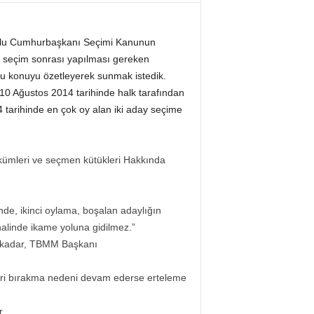
 nolu Cumhurbaşkanı Seçimi Kanunun
 seçim sonrası yapılması gereken
bu konuyu özetleyerek sunmak istedik.
10 Ağustos 2014 tarihinde halk tarafından
4 tarihinde en çok oy alan iki aday seçime
kümleri ve seçmen kütükleri Hakkında
nde, ikinci oylama, boşalan adaylığın
halinde ikame yoluna gidilmez.”
e kadar, TBMM Başkanı
eri bırakma nedeni devam ederse erteleme
r.