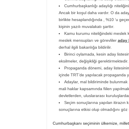
Cumhurbaşkanlığı adaylığı niteliğini 
Ancak bir koşul daha vardır. O da aday o
birlikte hesaplandığında , %10 ‘u geçen s
kişinin yazılı muvalakatı şarttır.
Kamu kurumu niteliğindeki meslek ku
meslek mensupları ve görevliler
aday l
derhal ilgili bakanlığa bildirilir.
Birinci oylamada, kesin aday liste
eksilmeler, değişikliği gerektirmektedir.
Propaganda dönemi, aday listesinin
içinde TRT’de yapılacak propaganda yay
Adaylar, mal bildiriminde bulunmak 
mali haklar kapsamında fiilen yapılmak
devletlerden, uluslararası kuruluşlard
Seçim sonuçlarına yapılan itirazın 
sonuçlarına etkisi olup olmadığını göz
Cumhurbaşkanı seçiminin ülkemize, milleti