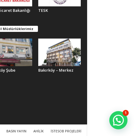
Ticaret Bakanlığı
TESK
il Müdürlüklerimiz
köy Şube
Bakırköy – Merkez
1
BASIN YAYIN
AHİLİK
İSTESOB PROJELERİ