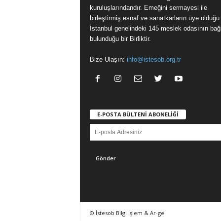
kuruluşlarındandır. Emeğini sermayesi ile
birleştirmiş esnaf ve sanatkarların üye olduğu
İstanbul genelindeki 145 meslek odasının bağl
bulunduğu bir Birliktir.
Bize Ulaşın:
info@istesob.org.tr
E-POSTA BÜLTENİ ABONELİĞİ
© İstesob Bilgi İşlem & Ar-ge