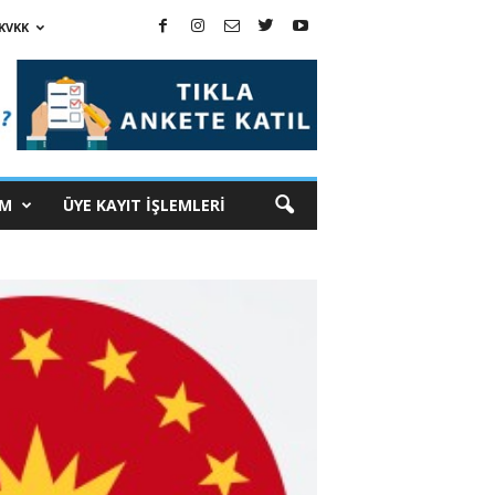
KVKK
İM
ÜYE KAYIT İŞLEMLERİ