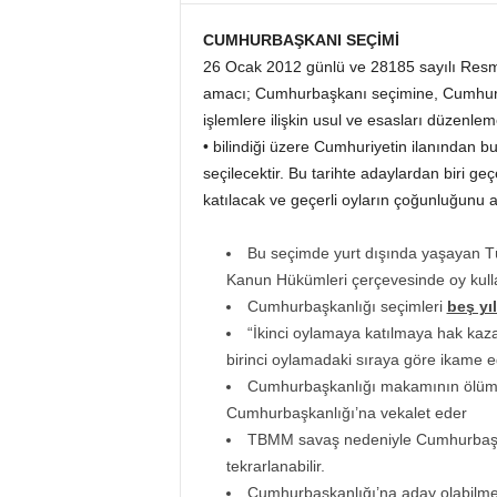
CUMHURBAŞKANI SEÇİMİ
26 Ocak 2012 günlü ve 28185 sayılı Resmi
amacı; Cumhurbaşkanı seçimine, Cumhurba
işlemlere ilişkin usul ve esasları düzenl
• bilindiği üzere Cumhuriyetin ilanından 
seçilecektir. Bu tarihte adaylardan biri g
katılacak ve geçerli oyların çoğunluğunu 
Bu seçimde yurt dışında yaşayan T
Kanun Hükümleri çerçevesinde oy kulla
Cumhurbaşkanlığı seçimleri
beş yı
“İkinci oylamaya katılmaya hak kaza
birinci oylamadaki sıraya göre ikame e
Cumhurbaşkanlığı makamının ölüm, 
Cumhurbaşkanlığı’na vekalet eder
TBMM savaş nedeniyle Cumhurbaşkan
tekrarlanabilir.
Cumhurbaşkanlığı’na aday olabilme