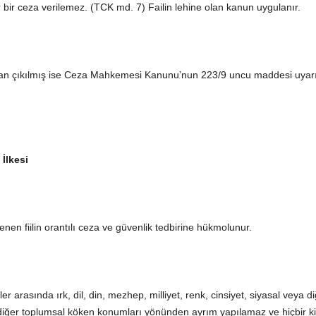
bir ceza verilemez. (TCK md. 7) Failin lehine olan kanun uygulanır.
tan çıkılmış ise Ceza Mahkemesi Kanunu’nun 223/9 uncu maddesi uya
lkesi
enen fiilin orantılı ceza ve güvenlik tedbirine hükmolunur.
asında ırk, dil, din, mezhep, milliyet, renk, cinsiyet, siyasal veya diğer
iğer toplumsal köken konumları yönünden ayrım yapılamaz ve hiçbir k