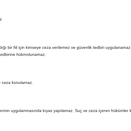
i
ı bir fiil için kimseye ceza verilemez ve güvenlik tedbiri uygulanamaz
k tedbirine hükmolunamaz.
 ve ceza konulamaz.
erinin uygulanmasında kıyas yapılamaz. Suç ve ceza içeren hükümler k