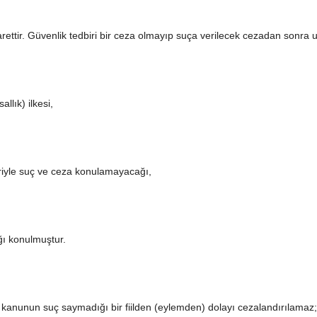
rettir. Güvenlik tedbiri bir ceza olmayıp suça verilecek cezadan sonra 
llık) ilkesi,
leriyle suç ve ceza konulamayacağı,
ğı konulmuştur.
 kanunun suç saymadığı bir fiilden (eylemden) dolayı cezalandırılamaz