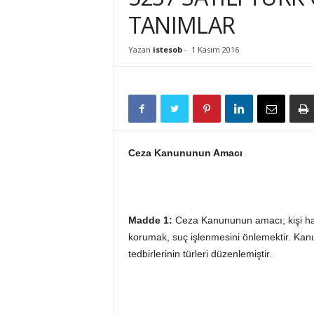
İ
TANIMLAR
S
T
Yazan
istesob
-
1 Kasım 2016
E
S
O
B
Ceza Kanununun Amacı
Madde 1:
Ceza Kanununun amacı; kişi hak 
korumak, suç işlenmesini önlemektir. Kanu
tedbirlerinin türleri düzenlemiştir.