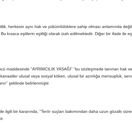
k, herkesin aynı hak ve yükümlülüklere sahip olması anlamında değildir
ısaca eşitlerin eşitliği olarak izah edilmektedir. Diğer bir ifade ile eşit 
ncü maddesinde “AYRIMCILIK YASAĞI” “bu sözleşmede tanınan hak ve ö
iğer kanaatler ulusal veya sosyal köken, ulusal bir azınlığa mensupluk, 
r” şeklinde belirlenmiştir.
e ilgili bir kararında; “Terör suçları bakımından daha uzun gözaltı sür
r.