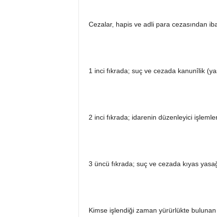
Cezalar, hapis ve adli para cezasından iba
1 inci fıkrada; suç ve cezada kanunîlik (yasa
2 inci fıkrada; idarenin düzenleyici işlem
3 üncü fıkrada; suç ve cezada kıyas yasa
Kimse işlendiği zaman yürürlükte bulunan