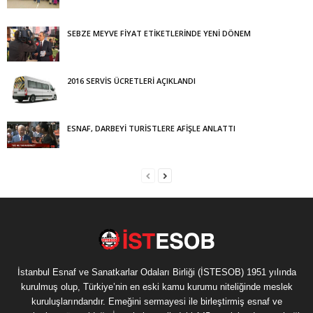
SEBZE MEYVE FİYAT ETİKETLERİNDE YENİ DÖNEM
2016 SERVİS ÜCRETLERİ AÇIKLANDI
ESNAF, DARBEYİ TURİSTLERE AFİŞLE ANLATTI
İstanbul Esnaf ve Sanatkarlar Odaları Birliği (İSTESOB) 1951 yılında
kurulmuş olup, Türkiye’nin en eski kamu kurumu niteliğinde meslek
kuruluşlarındandır. Emeğini sermayesi ile birleştirmiş esnaf ve