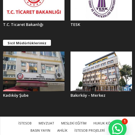
T.C. Ticaret Bakanlığı
TESK
Sicil Müdürlüklerimiz
Kadıköy Şube
Bakırköy – Merkez
1
İSTESOB
MEVZUAT
MESLEKİ EĞİTİM
HUKUK KÖŞESİ
BASIN YAYIN
AHİLİK
İSTESOB PROJELERİ