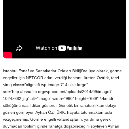
İstanbul Esnaf ve Sanatkarlar Odaları Birliği’ne üye olarak, görme
engeller için NETGÖR adını verdiği bastonu üreten Öztürk, terzi
<img class=”alignleft wp-image-714 size-large”
src=”http://esnafim.org/wp-content/uploads/2014/09/image7-
1024×682.jpg” alt=”image” width=”960″ height=”639″ />kendi
söküğünü nasıl diker gösterdi. Genetik bir rahatsızlıktan dolayı
gözleri görmeyen Ayhan ÖZTÜRK, hayata tutunmaktan asla
vazgeçmemiş. Görme engelli vatandaşların, yardıma gerek
duymadan toplum içinde rahatça doşabileceğini söyleyen Ayhan