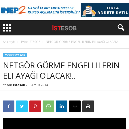
Ana sayfa
TV'de İSTESOB
NETGÖR GÖRME ENGELLILERIN ELI AYAĞI OLACAK!..
TV'DE İSTESOB
NETGÖR GÖRME ENGELLILERIN
ELI AYAĞI OLACAK!..
Yazan
istesob
-
3 Aralık 2014