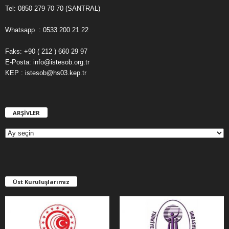
Tel: 0850 279 70 70 (SANTRAL)
Whatsapp : 0533 200 21 22
Faks: +90 ( 212 ) 660 29 97
E-Posta: info@istesob.org.tr
KEP : istesob@hs03.kep.tr
ARŞİVLER
A
R
Ş
İ
V
L
E
Üst Kuruluşlarımız
R