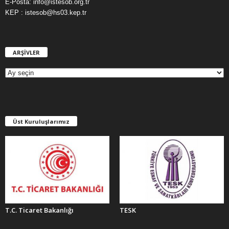
E-Posta: info@istesob.org.tr
KEP : istesob@hs03.kep.tr
ARŞİVLER
A
R
Ş
İ
V
L
E
Üst Kuruluşlarımız
R
T.C. Ticaret Bakanlığı
TESK