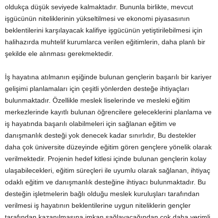
oldukça düşük seviyede kalmaktadır. Bununla birlikte, mevcut
işgücünün niteliklerinin yükseltilmesi ve ekonomi piyasasının
beklentilerini karşılayacak kalifiye işgücünün yetiştirilebilmesi için
halihazırda muhtelif kurumlarca verilen eğitimlerin, daha planlı bir
şekilde ele alınması gerekmektedir.
İş hayatına atılmanın eşiğinde bulunan gençlerin başarılı bir kariyer
gelişimi planlamaları için çeşitli yönlerden desteğe ihtiyaçları
bulunmaktadır. Özellikle meslek liselerinde ve mesleki eğitim
merkezlerinde kayıtlı bulunan öğrencilere geleceklerini planlama ve
iş hayatında başarılı olabilmeleri için sağlanan eğitim ve
danışmanlık desteği yok denecek kadar sınırlıdır, Bu destekler
daha çok üniversite düzeyinde eğitim gören gençlere yönelik olarak
verilmektedir. Projenin hedef kitlesi içinde bulunan gençlerin kolay
ulaşabilecekleri, eğitim süreçleri ile uyumlu olarak sağlanan, ihtiyaç
odaklı eğitim ve danışmanlık desteğine ihtiyacı bulunmaktadır. Bu
desteğin işletmelerin bağlı olduğu meslek kuruluşları tarafından
verilmesi iş hayatının beklentilerine uygun niteliklerin gençler
tarafından kazanılmasına imkan sağlayacağından çok daha verimli