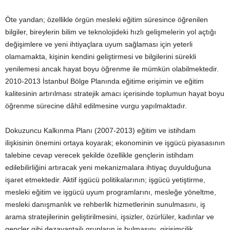
Öte yandan; özellikle örgün mesleki eğitim süresince öğrenilen
bilgiler, bireylerin bilim ve teknolojideki hızlı gelişmelerin yol açtığı
değişimlere ve yeni ihtiyaçlara uyum sağlaması için yeterli
olamamakta, kişinin kendini geliştirmesi ve bilgilerini sürekli
yenilemesi ancak hayat boyu öğrenme ile mümkün olabilmektedir.
2010-2013 İstanbul Bölge Planında eğitime erişimin ve eğitim
kalitesinin artırılması stratejik amacı içerisinde toplumun hayat boyu
öğrenme sürecine dâhil edilmesine vurgu yapılmaktadır.
Dokuzuncu Kalkınma Planı (2007-2013) eğitim ve istihdam
ilişkisinin önemini ortaya koyarak; ekonominin ve işgücü piyasasının
talebine cevap verecek şekilde özellikle gençlerin istihdam
edilebilirliğini artıracak yeni mekanizmalara ihtiyaç duyulduğuna
işaret etmektedir. Aktif işgücü politikalarının; işgücü yetiştirme,
mesleki eğitim ve işgücü uyum programlarını, mesleğe yöneltme,
mesleki danışmanlık ve rehberlik hizmetlerinin sunulmasını, iş
arama stratejilerinin geliştirilmesini, işsizler, özürlüler, kadınlar ve
gençler gibi dezavantajlı grupların iş bulmasını, girişimcilik