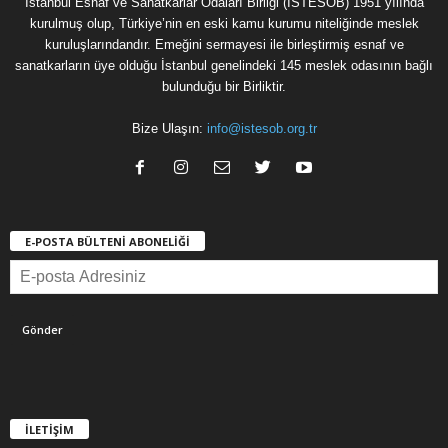
İstanbul Esnaf ve Sanatkarlar Odaları Birliği (İSTESOB) 1951 yılında
kurulmuş olup, Türkiye’nin en eski kamu kurumu niteliğinde meslek
kuruluşlarındandır. Emeğini sermayesi ile birleştirmiş esnaf ve
sanatkarların üye olduğu İstanbul genelindeki 145 meslek odasının bağlı
bulunduğu bir Birliktir.
Bize Ulaşın:
info@istesob.org.tr
E-POSTA BÜLTENİ ABONELİĞİ
İLETİŞİM