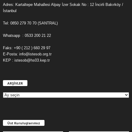
Adres: Kartaltepe Mahallesi Alpay İzer Sokak No : 12 İncirli Bakırköy /
İstanbul
Tel: 0850 279 70 70 (SANTRAL)
Whatsapp : 0533 200 21 22
Faks: +90 ( 212 ) 660 29 97
E-Posta: info@istesob.org.tr
KEP : istesob@hs03.kep.tr
ARŞİVLER
A
R
Ş
İ
V
L
E
Üst Kuruluşlarımız
R