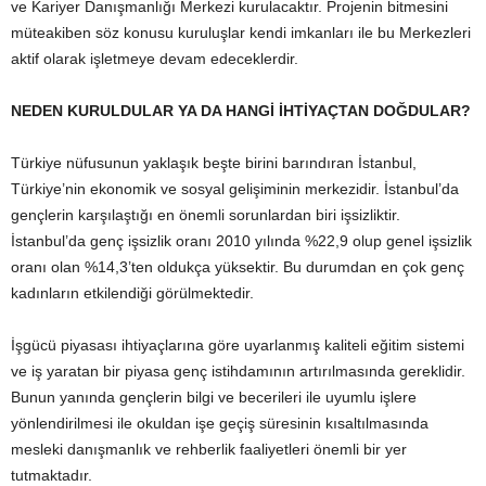
ve Kariyer Danışmanlığı Merkezi kurulacaktır. Projenin bitmesini
müteakiben söz konusu kuruluşlar kendi imkanları ile bu Merkezleri
aktif olarak işletmeye devam edeceklerdir.
NEDEN KURULDULAR YA DA HANGİ İHTİYAÇTAN DOĞDULAR?
Türkiye nüfusunun yaklaşık beşte birini barındıran İstanbul,
Türkiye’nin ekonomik ve sosyal gelişiminin merkezidir. İstanbul’da
gençlerin karşılaştığı en önemli sorunlardan biri işsizliktir.
İstanbul’da genç işsizlik oranı 2010 yılında %22,9 olup genel işsizlik
oranı olan %14,3’ten oldukça yüksektir. Bu durumdan en çok genç
kadınların etkilendiği görülmektedir.
İşgücü piyasası ihtiyaçlarına göre uyarlanmış kaliteli eğitim sistemi
ve iş yaratan bir piyasa genç istihdamının artırılmasında gereklidir.
Bunun yanında gençlerin bilgi ve becerileri ile uyumlu işlere
yönlendirilmesi ile okuldan işe geçiş süresinin kısaltılmasında
mesleki danışmanlık ve rehberlik faaliyetleri önemli bir yer
tutmaktadır.