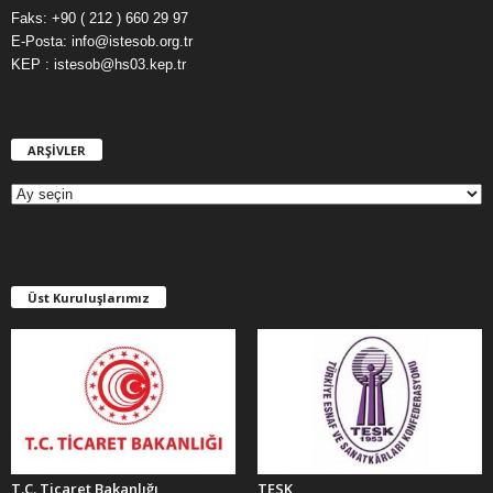
Faks: +90 ( 212 ) 660 29 97
E-Posta: info@istesob.org.tr
KEP : istesob@hs03.kep.tr
ARŞİVLER
A
R
Ş
İ
V
L
E
Üst Kuruluşlarımız
R
T.C. Ticaret Bakanlığı
TESK