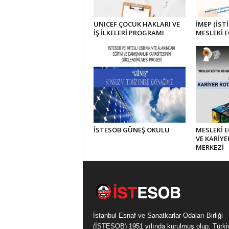
UNICEF ÇOCUK HAKLARI VE
İMEP (İST
İŞ İLKELERİ PROGRAMI
MESLEKİ 
İSTESOB GÜNEŞ OKULU
MESLEKİ E
VE KARİYE
MERKEZİ
İstanbul Esnaf ve Sanatkarlar Odaları Birliği
(İSTESOB) 1951 yılında kurulmuş olup, Türki