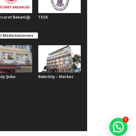
Ticaret Bakanlığı
TESK
il Müdürlüklerimiz
köy Şube
Bakırköy – Merkez
1