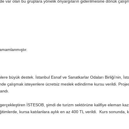
rde var olan bu gruplara yönelik önyargıların giderilmesine dönük çalış
 tamamlanmıştır.
e büyük destek. İstanbul Esnaf ve Sanatkarlar Odaları Birliği’nin, İstanb
ünde çalışmak isteyenlere ücretsiz meslek edindirme kursu verildi. Proj
andı.
je gerçekleştiren İSTESOB, şimdi de turizm sektörüne kalifiye eleman kaz
itimlerde, kursa katılanlara aylık en az 400 TL verildi. Kurs sonunda, ka