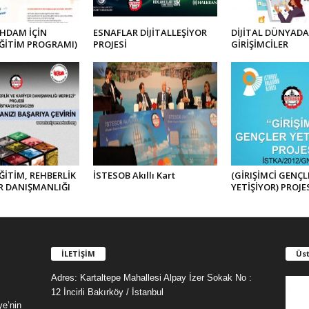
İHDAM İÇİN
ESNAFLAR DİJİTALLEŞİYOR
DİJİTAL DÜNYADA
EĞİTİM PROGRAMI)
PROJESİ
GİRİŞİMCİLER
ĞİTİM, REHBERLİK
İSTESOB Akıllı Kart
(GİRIŞİMCİ GENÇL
R DANIŞMANLIĞI
YETİŞİYOR) PROJE
İLETİŞİM
Üst
Adres: Kartaltepe Mahallesi Alpay İzer Sokak No :
12 İncirli Bakırköy / İstanbul
ye’nin