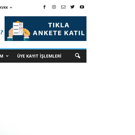
KVKK
İM
ÜYE KAYIT İŞLEMLERİ