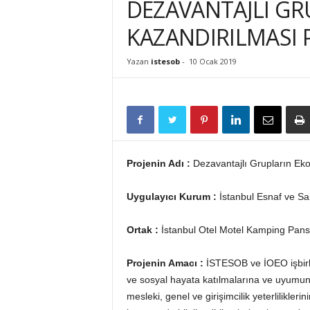
DEZAVANTAJLI GR
İ
S
KAZANDIRILMASI 
T
E
Yazan
istesob
-
10 Ocak 2019
S
O
B
Projenin Adı :
Dezavantajlı Grupların Ek
Uygulayıcı Kurum :
İstanbul Esnaf ve San
Ortak :
İstanbul Otel Motel Kamping Pans
Projenin Amacı :
İSTESOB ve İOEO işbirliğ
ve sosyal hayata katılmalarına ve uyumuna
mesleki, genel ve girişimcilik yeterlilikler