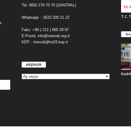
Tel: 0850 279 70 70 (SANTRAL)
T.C. 
Whatsapp : 0533 200 21 22
ı
Faks: +90 ( 212 ) 660 29 97
Sic
E-Posta: info@istesob.org.tr
KEP : istesob@hs03.kep.tr
ARŞİVLER
A
R
Kadı
Ş
İ
V
L
E
R