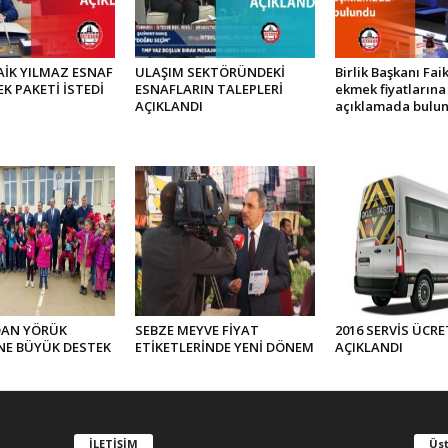
AİK YILMAZ ESNAF
ULAŞIM SEKTÖRÜNDEKİ
Birlik Başkanı Fa
EK PAKETİ İSTEDİ
ESNAFLARIN TALEPLERİ
ekmek fiyatlarına 
AÇIKLANDI
açıklamada bulu
DAN YÖRÜK
SEBZE MEYVE FİYAT
2016 SERVİS ÜCRE
NE BÜYÜK DESTEK
ETİKETLERİNDE YENİ DÖNEM
AÇIKLANDI
İLETİŞİM
Üst