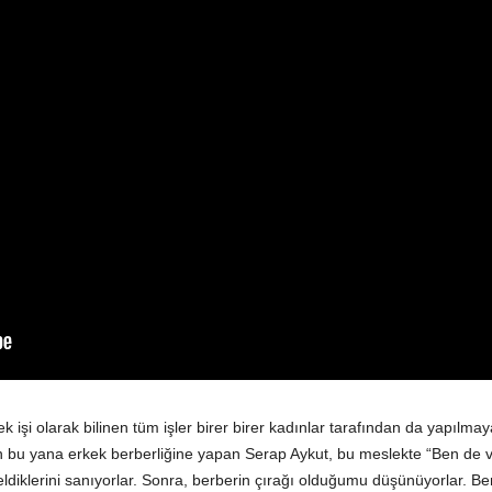
kek işi olarak bilinen tüm işler birer birer kadınlar tarafından da yapılm
an bu yana erkek berberliğine yapan Serap Aykut, bu meslekte “Ben de va
ldiklerini sanıyorlar. Sonra, berberin çırağı olduğumu düşünüyorlar. Be