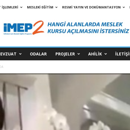
 İŞLEMLERİ
MESLEKİ EĞİTİM
RESMİ YAYIN VE DOKÜMANTASYON
EVZUAT
ODALAR
PROJELER
AHİLİK
İLETİŞ
DA