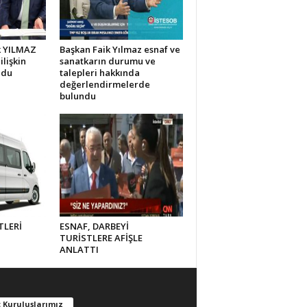
ik YILMAZ
Başkan Faik Yılmaz esnaf ve
ilişkin
sanatkarın durumu ve
ndu
talepleri hakkında
değerlendirmelerde
bulundu
TLERİ
ESNAF, DARBEYİ
TURİSTLERE AFİŞLE
ANLATTI
 Kuruluşlarımız