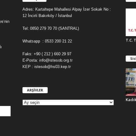
Adres: Kartaltepe Mahallesi Alpay İzer Sokak No :
12 İncirli Bakırköy / İstanbul
ye’nin
Tel: 0850 279 70 70 (SANTRAL)
T.C. 
Whatsapp : 0533 200 21 22
ı
Faks: +90 ( 212 ) 660 29 97
Sic
E-Posta: info@istesob.org.tr
KEP : istesob@hs03.kep.tr
ARŞİVLER
A
R
Kadı
Ş
İ
V
L
E
R