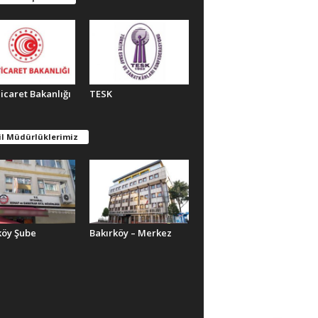
Ticaret Bakanlığı
TESK
il Müdürlüklerimiz
köy Şube
Bakırköy – Merkez