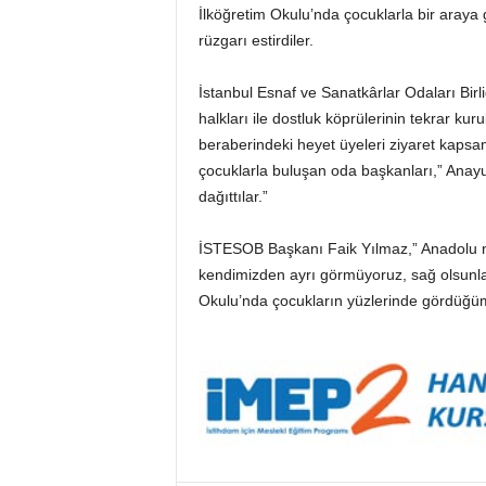
İlköğretim Okulu’nda çocuklarla bir araya 
rüzgarı estirdiler.
İstanbul Esnaf ve Sanatkârlar Odaları Birli
halkları ile dostluk köprülerinin tekrar k
beraberindeki heyet üyeleri ziyaret kapsam
çocuklarla buluşan oda başkanları,” Anay
dağıttılar.”
İSTESOB Başkanı Faik Yılmaz,” Anadolu ne 
kendimizden ayrı görmüyoruz, sağ olsunlar
Okulu’nda çocukların yüzlerinde gördüğümü