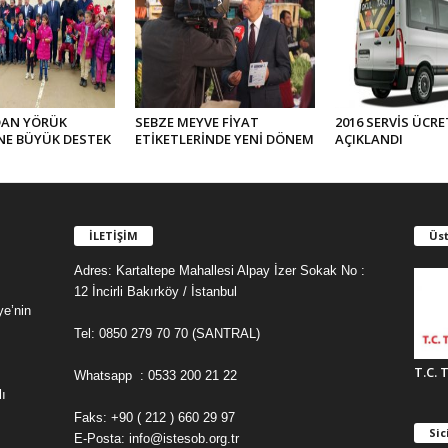
DAN YÖRÜK
SEBZE MEYVE FİYAT
2016 SERVİS ÜCRE
NE BÜYÜK DESTEK
ETİKETLERİNDE YENİ DÖNEM
AÇIKLANDI
İLETİŞİM
Üst
Adres: Kartaltepe Mahallesi Alpay İzer Sokak No :
12 İncirli Bakırköy / İstanbul
ye’nin
Tel: 0850 279 70 70 (SANTRAL)
T.C. 
Whatsapp : 0533 200 21 22
ı
Faks: +90 ( 212 ) 660 29 97
Sic
E-Posta: info@istesob.org.tr