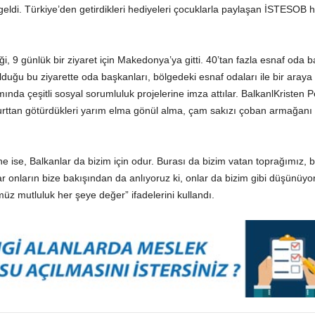
geldi. Türkiye’den getirdikleri hediyeleri çocuklarla paylaşan İSTESOB h
ği, 9 günlük bir ziyaret için Makedonya’ya gitti. 40’tan fazla esnaf oda 
urulduğu bu ziyarette oda başkanları, bölgedeki esnaf odaları ile bir ara
ında çeşitli sosyal sorumluluk projelerine imza attılar. BalkanlKristen 
urttan götürdükleri yarım elma gönül alma, çam sakızı çoban armağanı 
ise, Balkanlar da bizim için odur. Burası da bizim vatan toprağımız, 
 onların bize bakışından da anlıyoruz ki, onlar da bizim gibi düşünüyor
z mutluluk her şeye değer” ifadelerini kullandı.