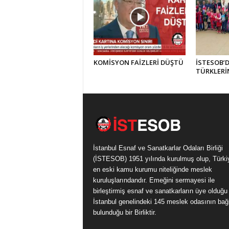
KOMİSYON FAİZLERİ DÜŞTÜ
İSTESOB’
TÜRKLERİ
İstanbul Esnaf ve Sanatkarlar Odaları Birliği
(İSTESOB) 1951 yılında kurulmuş olup, Türki
en eski kamu kurumu niteliğinde meslek
kuruluşlarındandır. Emeğini sermayesi ile
birleştirmiş esnaf ve sanatkarların üye olduğu
İstanbul genelindeki 145 meslek odasının bağl
bulunduğu bir Birliktir.