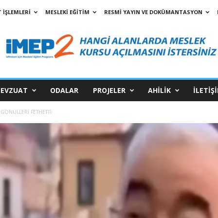
 İŞLEMLERİ
MESLEKİ EĞİTİM
RESMİ YAYIN VE DOKÜMANTASYON
EVZUAT
ODALAR
PROJELER
AHİLİK
İLETİŞ
 GÖNÜLLERİ FETHETTİ