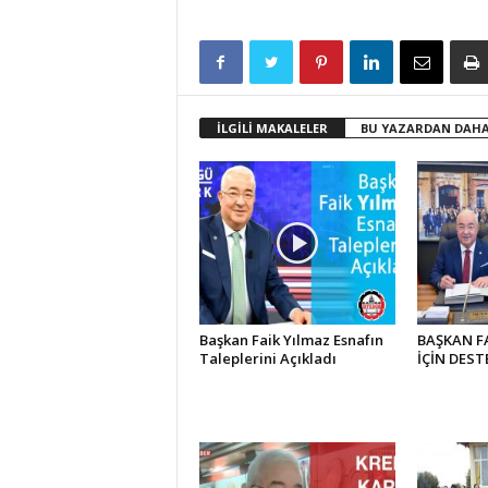
İLGİLİ MAKALELER
BU YAZARDAN DAHA
Başkan Faik Yılmaz Esnafın
BAŞKAN F
Taleplerini Açıkladı
İÇİN DEST