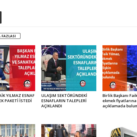
 FAZLASI
AİK YILMAZ ESNAF
ULAŞIM SEKTÖRÜNDEKİ
Birlik Başkanı Fa
EK PAKETİ İSTEDİ
ESNAFLARIN TALEPLERİ
ekmek fiyatlarına 
AÇIKLANDI
açıklamada bulu