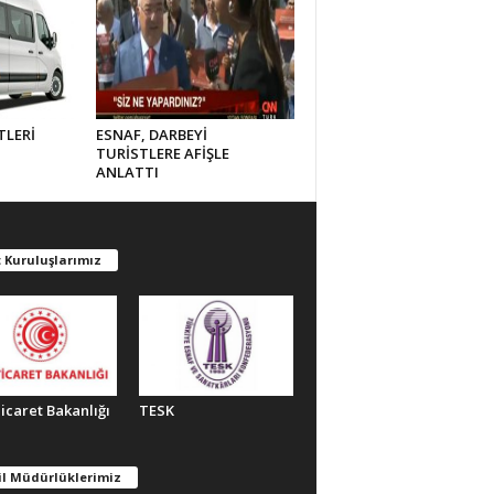
TLERİ
ESNAF, DARBEYİ
TURİSTLERE AFİŞLE
ANLATTI
 Kuruluşlarımız
Ticaret Bakanlığı
TESK
il Müdürlüklerimiz