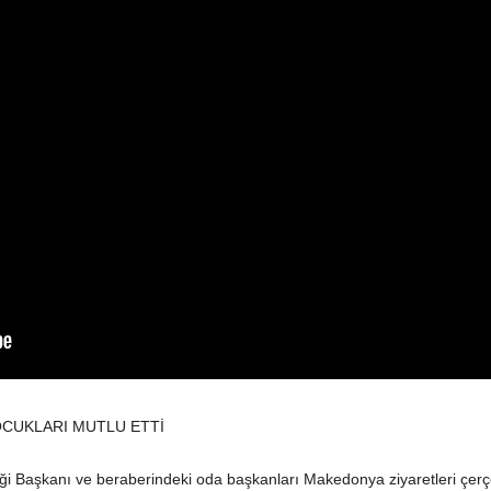
OCUKLARI MUTLU ETTİ
liği Başkanı ve beraberindeki oda başkanları Makedonya ziyaretleri çer