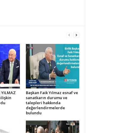
ik YILMAZ
Başkan Faik Yılmaz esnaf ve
ilişkin
sanatkarın durumu ve
ndu
talepleri hakkında
değerlendirmelerde
bulundu