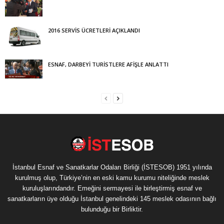
2016 SERVİS ÜCRETLERİ AÇIKLANDI
ESNAF, DARBEYİ TURİSTLERE AFİŞLE ANLATTI
İstanbul Esnaf ve Sanatkarlar Odaları Birliği (İSTESOB) 1951 yılında
kurulmuş olup, Türkiye’nin en eski kamu kurumu niteliğinde meslek
kuruluşlarındandır. Emeğini sermayesi ile birleştirmiş esnaf ve
sanatkarların üye olduğu İstanbul genelindeki 145 meslek odasının bağlı
bulunduğu bir Birliktir.