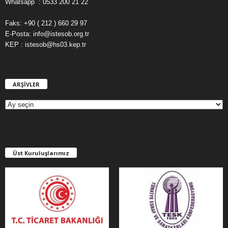
Whatsapp : 0533 200 21 22
Faks: +90 ( 212 ) 660 29 97
E-Posta: info@istesob.org.tr
KEP : istesob@hs03.kep.tr
ARŞİVLER
A
R
Ş
İ
V
L
E
Üst Kuruluşlarımız
R