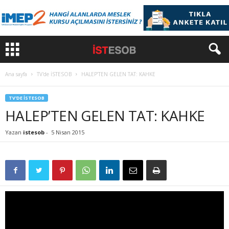
Ana sayfa
TV'de İSTESOB
HALEP’TEN GELEN TAT: KAHKE
TV'DE İSTESOB
HALEP’TEN GELEN TAT: KAHKE
Yazan
istesob
-
5 Nisan 2015