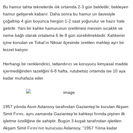
Bu hamur tahta teknelerde ılık ortamda 2-3 gün bekletilir; bekleyen
hamur gelişerek kabarır. Daha sonra bu hamur un ilavesiyle
çoğaltılıp 4 gün boyunca hergün 1-2 saat yoğurulur ve hazır hale
getirilir. Yani bir kahke hamurunun üretilmesi mevsim sıcaklık ve
neme bağlı olarak ortalama 6 ile 8 gün sürebilmektedir. Kahkenin
içine konulan ve Tokat’ın Niksar ilçesinde üretilen mahlep ayrı bir
lezzet katıyor.
Herhangi bir renklendirici, tatlandırıcı ve koruyucu kimyasal madde
içermediğinden tazeliğini 6-8 hafta, rutubetsiz ortamda ise 10 aya
kadar muhafaza eder.
1957 yılında Asım Aslansoy tarafından Gaziantep’te kurulan Akşam
Simit Fırını, aynı zamanda Gaziantep’te kahkeyi fırında pişiren ilk
işletme özelliğine de sahiptir. Bugün 3.kuşak tarafından işletilen
Akşam Simit Fırını’nın kurucusu Aslansoy, “1957 Yılına kadar