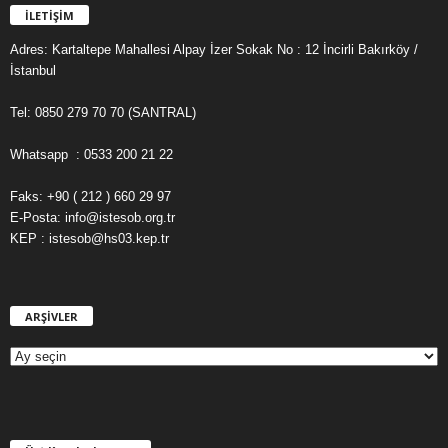
İLETİŞİM
Adres: Kartaltepe Mahallesi Alpay İzer Sokak No : 12 İncirli Bakırköy /
İstanbul
Tel: 0850 279 70 70 (SANTRAL)
Whatsapp : 0533 200 21 22
Faks: +90 ( 212 ) 660 29 97
E-Posta: info@istesob.org.tr
KEP : istesob@hs03.kep.tr
ARŞİVLER
A
R
Ş
İ
V
L
E