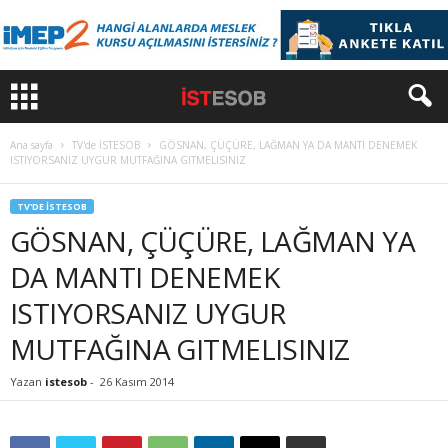
Ana sayfa
TV'de İSTESOB
GÖSNAN, ÇÜÇÜRE, LAĞMAN YA DA MANTI DENEMEK
ISTIYORSANIZ UYGUR MUTFAĞINA GITMELISINIZ
TV'DE İSTESOB
GÖSNAN, ÇÜÇÜRE, LAĞMAN YA
DA MANTI DENEMEK
ISTIYORSANIZ UYGUR
MUTFAĞINA GITMELISINIZ
Yazan
istesob
-
26 Kasım 2014