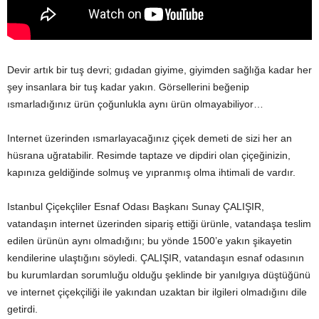
Devir artık bir tuş devri; gıdadan giyime, giyimden sağlığa kadar her
şey insanlara bir tuş kadar yakın. Görsellerini beğenip
ısmarladığınız ürün çoğunlukla aynı ürün olmayabiliyor…
Internet üzerinden ısmarlayacağınız çiçek demeti de sizi her an
hüsrana uğratabilir. Resimde taptaze ve dipdiri olan çiçeğinizin,
kapınıza geldiğinde solmuş ve yıpranmış olma ihtimali de vardır.
Istanbul Çiçekçliler Esnaf Odası Başkanı Sunay ÇALIŞIR,
vatandaşın internet üzerinden sipariş ettiği ürünle, vatandaşa teslim
edilen ürünün aynı olmadığını; bu yönde 1500’e yakın şikayetin
kendilerine ulaştığını söyledi. ÇALIŞIR, vatandaşın esnaf odasının
bu kurumlardan sorumluğu olduğu şeklinde bir yanılgıya düştüğünü
ve internet çiçekçiliği ile yakından uzaktan bir ilgileri olmadığını dile
getirdi.