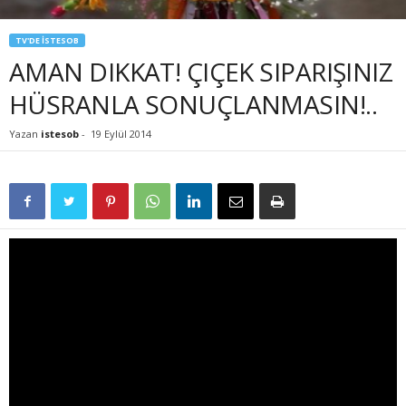
TV'DE İSTESOB
AMAN DIKKAT! ÇIÇEK SIPARIŞINIZ
HÜSRANLA SONUÇLANMASIN!..
Yazan
istesob
-
19 Eylül 2014