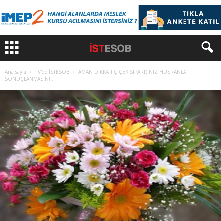
Ana sayfa
TV'de İSTESOB
AMAN DIKKAT! ÇIÇEK SIPARIŞINIZ HÜSRANLA
SONUÇLANMASIN!..