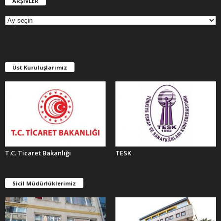
ARŞİVLER
A
R
Ş
İ
V
L
E
Üst Kuruluşlarımız
R
T.C. Ticaret Bakanlığı
TESK
Sicil Müdürlüklerimiz