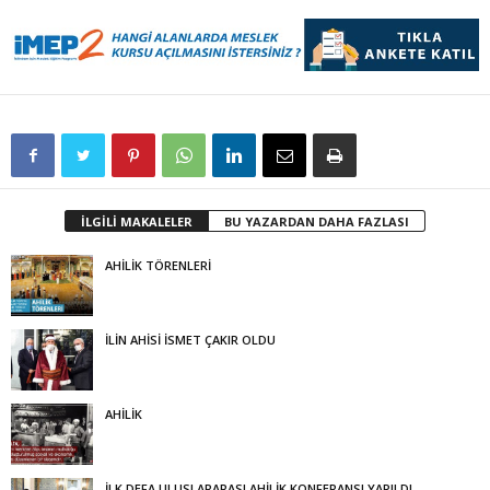
İLGİLİ MAKALELER
BU YAZARDAN DAHA FAZLASI
AHİLİK TÖRENLERİ
İLİN AHİSİ İSMET ÇAKIR OLDU
AHİLİK
İLK DEFA ULUSLARARASI AHİLİK KONFERANSI YAPILDI