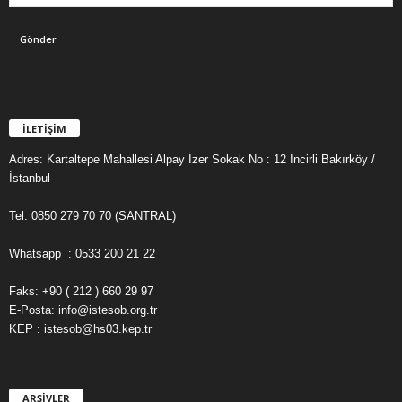
İLETİŞİM
Adres: Kartaltepe Mahallesi Alpay İzer Sokak No : 12 İncirli Bakırköy /
İstanbul
Tel: 0850 279 70 70 (SANTRAL)
Whatsapp : 0533 200 21 22
Faks: +90 ( 212 ) 660 29 97
E-Posta: info@istesob.org.tr
KEP : istesob@hs03.kep.tr
ARŞİVLER
A