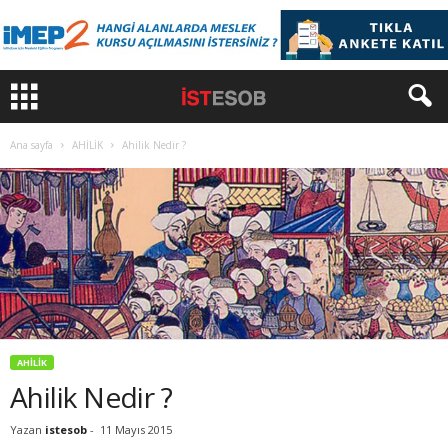
Ana sayfa
AHİLİK
Ahilik Nedir ?
AHİLİK
Ahilik Nedir ?
Yazan
istesob
-
11 Mayıs 2015