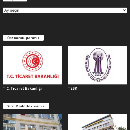
R
Ş
İ
V
L
E
Üst Kuruluşlarımız
R
T.C. Ticaret Bakanlığı
TESK
Sicil Müdürlüklerimiz