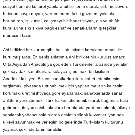
sosyal hem de kültürel yapılara ait bir terim olarak; birbirini seven,
birbirine saygı duyan, yardım eden, fakiri gözeten, yoksulu
barındıran, işi kutsal, çalışmayı bir ibadet sayan, din ve ahlâk
kurallarına sıkı sıkıya bağlı esnaf ve sanatkarların iş teşkilatı
manasını taşır.
Ahi birlikleri her kurum gibi, belli bir ihtiyacı karşılama amacı ile
kurulmuşlardır. En geniş anlatımla Ahi birliklerinin kuruluş amacı;
Orta Asya’dan Anadolu’ya göç eden Türkmenler arasında yer alan
çok sayıdaki sanatkarlara kolayca iş bulmak; bu kişilerin
Anadolu’daki yerli Bizans sanatkarları ile rekabet edebilmesini
sağlamak, piyasada tutunabilmek için yapılan malların kalitesini
korumak, üretimi ihtiyaca göre ayarlamak, sanatkarlarda sanat
ahlâkını yerleştirmek, Türk halkını ekonomik olarak bağımsız hale
getirmek, ihtiyaç sahibi olanlara her alanda yardımcı olmak, ülkeye
yapılacak yabancı saldırılarda devletin silahlı kuvvetleri yanında
ülkeyi savunmak ve yerleşim bölgelerinde Türk-İslam kültürünü
yaymak şeklinde tanımlanabilir.