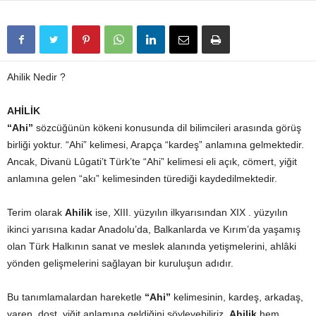
Ahilik Nedir ?
AHİLİK
“Ahi”
sözcüğünün kökeni konusunda dil bilimcileri arasında görüş
birliği yoktur. “Ahi” kelimesi, Arapça “kardeş” anlamına gelmektedir.
Ancak, Divanü Lûgati’t Türk’te “Ahi” kelimesi eli açık, cömert, yiğit
anlamına gelen “akı” kelimesinden türediği kaydedilmektedir.
Terim olarak
Ahilik
ise, XIII. yüzyılın ilkyarısından XIX . yüzyılın
ikinci yarısına kadar Anadolu’da, Balkanlarda ve Kırım’da yaşamış
olan Türk Halkının sanat ve meslek alanında yetişmelerini, ahlâki
yönden gelişmelerini sağlayan bir kuruluşun adıdır.
Bu tanımlamalardan hareketle
“Ahi”
kelimesinin, kardeş, arkadaş,
yaren, dost, yiğit anlamına geldiğini söyleyebiliriz.
Ahilik
hem