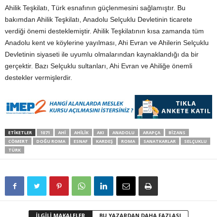
Ahilik Teşkilatı, Türk esnafının güçlenmesini sağlamıştır. Bu
bakımdan Ahilik Teşkilatı, Anadolu Selçuklu Devletinin ticarete
verdiği önemi desteklemiştir. Ahilik Teşkilatının kısa zamanda tüm
Anadolu kent ve köylerine yayılması, Ahi Evran ve Ahilerin Selçuklu
Devletinin siyaseti ile uyumlu olmalarından kaynaklandığı da bir
gerçektir. Bazı Selçuklu sultanları, Ahi Evran ve Ahiliğe önemli
destekler vermişlerdir.
ETİKETLER
1071
AHI
AHILIK
AKI
ANADOLU
ARAPÇA
BIZANS
CÖMERT
DOĞU ROMA
ESNAF
KARDEŞ
ROMA
SANATKARLAR
SELÇUKLU
TÜRK
İLGİLİ MAKALELER
BU YAZARDAN DAHA FAZLASI