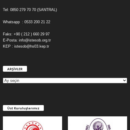
Tel: 0850 279 70 70 (SANTRAL)
Whatsapp : 0533 200 21 22
Faks: +90 ( 212 ) 660 29 97
E-Posta: info@istesob.org.tr
KEP : istesob@hs03.kep.tr
ARŞİVLER
A
R
Ş
İ
V
L
E
Üst Kuruluşlarımız
R