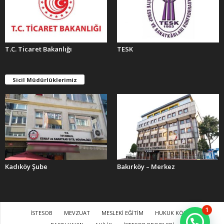
T.C. Ticaret Bakanlığı
TESK
Sicil Müdürlüklerimiz
Kadıköy Şube
Bakırköy – Merkez
1
İSTESOB
MEVZUAT
MESLEKİ EĞİTİM
HUKUK KÖŞESİ