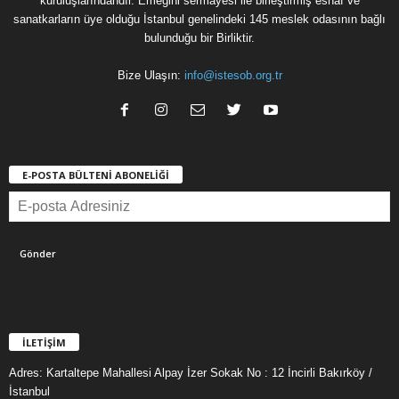
kuruluşlarındandır. Emeğini sermayesi ile birleştirmiş esnaf ve
sanatkarların üye olduğu İstanbul genelindeki 145 meslek odasının bağlı
bulunduğu bir Birliktir.
Bize Ulaşın:
info@istesob.org.tr
E-POSTA BÜLTENİ ABONELİĞİ
İLETİŞİM
Adres: Kartaltepe Mahallesi Alpay İzer Sokak No : 12 İncirli Bakırköy /
İstanbul