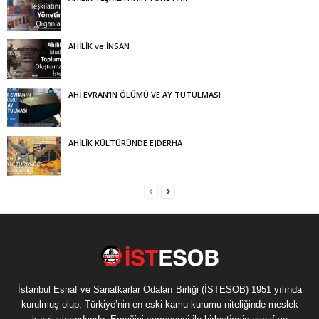
AHİLİK ve İNSAN
AHİ EVRAN’IN ÖLÜMÜ VE AY TUTULMASI
AHİLİK KÜLTÜRÜNDE EJDERHA
İstanbul Esnaf ve Sanatkarlar Odaları Birliği (İSTESOB) 1951 yılında
kurulmuş olup, Türkiye’nin en eski kamu kurumu niteliğinde meslek