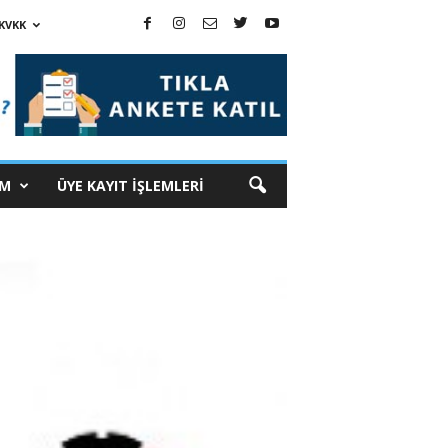
KVKK
İM
ÜYE KAYIT İŞLEMLERİ