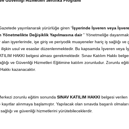
ı ve Güvenliği Hizmetleri Sertifika Programı
Gazetede yayınlanarak yürürlüğe giren “
İşyerinde İşveren veya İşvere
in Yönetmelikte Değişiklik Yapılmasına dair
” Yönetmeliğe dayanmakt
r alan işyerlerinde, işe giriş ve periyodik muayeneler hariç iş sağlığı ve
e ilişkin usul ve esaslar düzenlenmektedir. Bu kapsamda İşveren veya İşv
KATILIM HAKKI belgesi alması gerekmektedir. Sınav Katılım Hakkı belges
ağlığı ve Güvenliği Hizmetleri Eğitimine katılım zorunludur. Zorunlu eğit
ş Hakkı kazanacaktır.
 Merkezi zorunlu eğitim sonunda
SINAV KATILIM HAKKI
belgesi verile
 kayıtlar
alınmaya başlamıştır. Yapılacak olan sınavda başarılı olmalar
iş sağlığı ve güvenliği hizmetlerini yürütebileceklerdir.