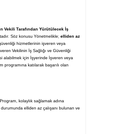
n Vekili Tarafından
Yürütülecek İş
adır. Söz konusu Yönetmelikle;
elliden az
 güvenliği hizmetlerinin işveren veya
eren Vekilinin İş Sağlığı ve Güvenliği
i alabilmek için İşyerinde İşveren veya
im programına katılarak başarılı olan
n Program, kolaylık sağlamak adına
ı durumunda elliden az çalışanı bulunan ve