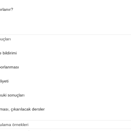
ırlanır?
nuçları
 bildirimi
aporlanması
iyeti
kuki sonuçları
ması, çıkarılacak dersler
gulama örnekleri