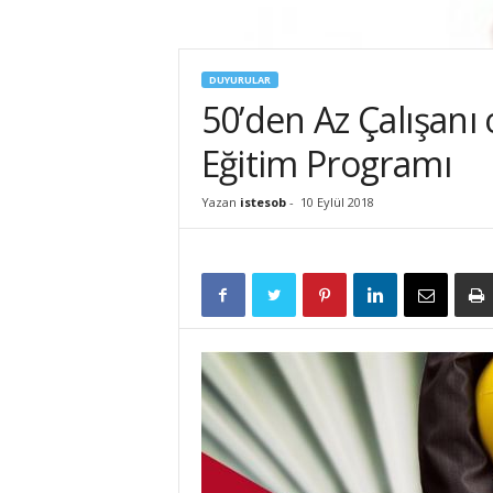
İ
S
T
DUYURULAR
E
50’den Az Çalışanı 
S
O
Eğitim Programı
B
Yazan
istesob
-
10 Eylül 2018