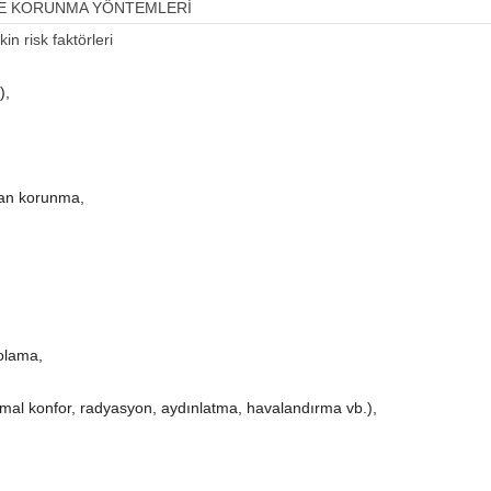
İLE KORUNMA YÖNTEMLERİ
in risk faktörleri
),
dan korunma,
olama,
 termal konfor, radyasyon, aydınlatma, havalandırma vb.),