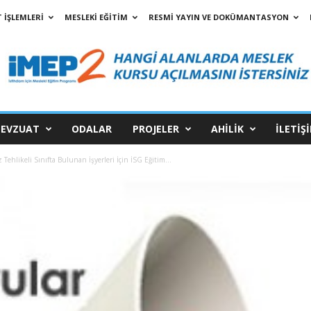
 İŞLEMLERİ
MESLEKİ EĞİTİM
RESMİ YAYIN VE DOKÜMANTASYON
EVZUAT
ODALAR
PROJELER
AHİLİK
İLETİŞ
Tehlikeli Sınıfta Bulunan İşyerleri İçin İSG Eğitim...