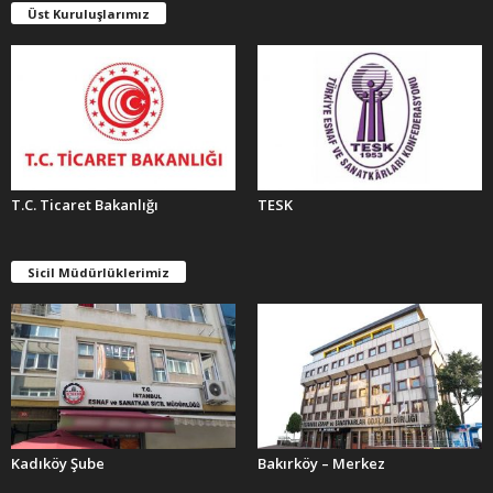
E
Üst Kuruluşlarımız
R
T.C. Ticaret Bakanlığı
TESK
Sicil Müdürlüklerimiz
Kadıköy Şube
Bakırköy – Merkez