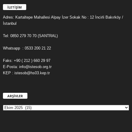
İLETİŞİM
Adres: Kartaltepe Mahallesi Alpay İzer Sokak No : 12 İncirli Bakırköy /
İstanbul
Tel: 0850 279 70 70 (SANTRAL)
Whatsapp : 0533 200 21 22
Faks: +90 ( 212 ) 660 29 97
E-Posta: info@istesob.org.tr
KEP : istesob@hs03.kep.tr
ARŞİVLER
A
R
Ş
İ
V
L