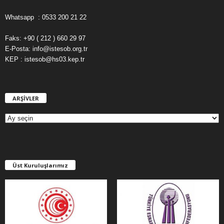
Whatsapp : 0533 200 21 22
Faks: +90 ( 212 ) 660 29 97
E-Posta: info@istesob.org.tr
KEP : istesob@hs03.kep.tr
ARŞİVLER
A
R
Ş
İ
V
L
E
Üst Kuruluşlarımız
R