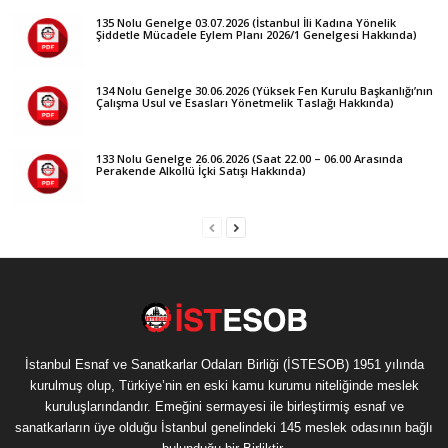
135 Nolu Genelge 03.07.2026 (İstanbul İli Kadına Yönelik
Şiddetle Mücadele Eylem Planı 2026/1 Genelgesi Hakkında)
134 Nolu Genelge 30.06.2026 (Yüksek Fen Kurulu Başkanlığı’nın
Çalışma Usul ve Esasları Yönetmelik Taslağı Hakkında)
133 Nolu Genelge 26.06.2026 (Saat 22.00 – 06.00 Arasında
Perakende Alkollü İçki Satışı Hakkında)
İstanbul Esnaf ve Sanatkarlar Odaları Birliği (İSTESOB) 1951 yılında
kurulmuş olup, Türkiye’nin en eski kamu kurumu niteliğinde meslek
kuruluşlarındandır. Emeğini sermayesi ile birleştirmiş esnaf ve
sanatkarların üye olduğu İstanbul genelindeki 145 meslek odasının bağlı