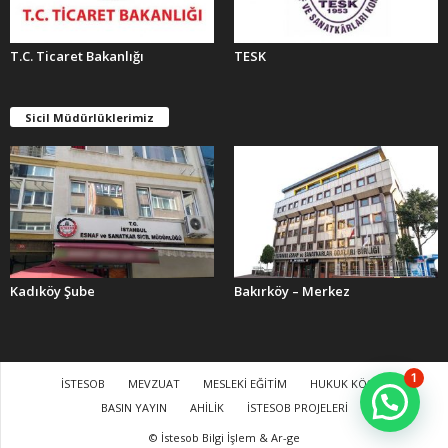
T.C. Ticaret Bakanlığı
TESK
Sicil Müdürlüklerimiz
Kadıköy Şube
Bakırköy – Merkez
1
İSTESOB
MEVZUAT
MESLEKİ EĞİTİM
HUKUK KÖŞESİ
BASIN YAYIN
AHİLİK
İSTESOB PROJELERİ
© İstesob Bilgi İşlem & Ar-ge