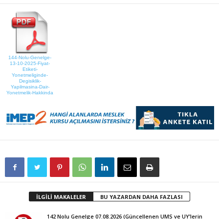
144-Nolu-Genelge-
13-10-2025-Fiyat-
Etiketi-
Yonetmeliginde-
Degisiklik-
Yapilmasina-Dair-
Yonetmelik-Hakkinda
İLGİLİ MAKALELER
BU YAZARDAN DAHA FAZLASI
142 Nolu Genelge 07.08.2026 (Güncellenen UMS ve UY’lerin