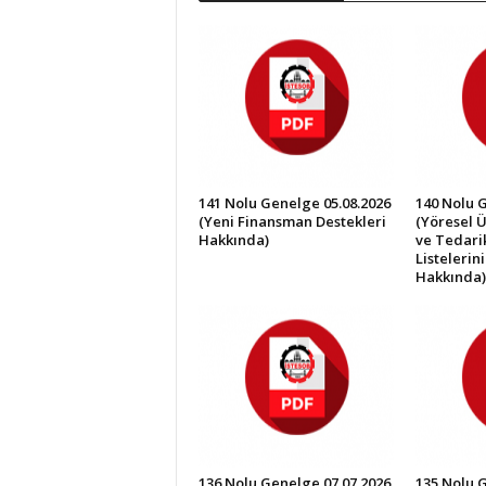
İ
S
T
E
S
O
B
141 Nolu Genelge 05.08.2026
140 Nolu 
(Yeni Finansman Destekleri
(Yöresel Ü
Hakkında)
ve Tedarik
Listelerin
Hakkında)
136 Nolu Genelge 07.07.2026
135 Nolu 