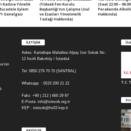
İli Kadına Yönelik
(Yüksek Fen Kurulu
(Saat 22.00 – 06.0
Mücadele Eylem
Başkanlığı’nın Çalışma Usul
Perakende Alkollü 
/1 Genelgesi
ve Esasları Yönetmelik
Hakkında)
Taslağı Hakkında)
İLETİŞİM
Üst
Adres: Kartaltepe Mahallesi Alpay İzer Sokak No :
12 İncirli Bakırköy / İstanbul
ye’nin
Tel: 0850 279 70 70 (SANTRAL)
T.C. 
Whatsapp : 0533 200 21 22
ı
Faks: +90 ( 212 ) 660 29 97
Sic
E-Posta: info@istesob.org.tr
KEP : istesob@hs03.kep.tr
ARŞİVLER
A