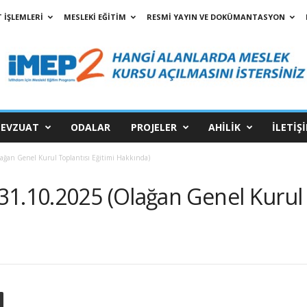
 İŞLEMLERİ
MESLEKİ EĞİTİM
RESMİ YAYIN VE DOKÜMANTASYON
EVZUAT
ODALAR
PROJELER
AHİLİK
İLETİŞ
ğan Genel Kurul Toplantısı Eğitimi Hakkında)
1.10.2025 (Olağan Genel Kurul T