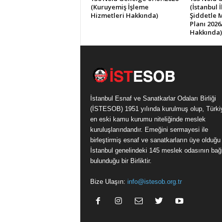
(Kuruyemiş İşleme
(İstanbul 
Hizmetleri Hakkında)
Şiddetle 
Planı 2026
Hakkında)
İstanbul Esnaf ve Sanatkarlar Odaları Birliği
(İSTESOB) 1951 yılında kurulmuş olup, Türki
en eski kamu kurumu niteliğinde meslek
kuruluşlarındandır. Emeğini sermayesi ile
birleştirmiş esnaf ve sanatkarların üye olduğu
İstanbul genelindeki 145 meslek odasının bağl
bulunduğu bir Birliktir.
Bize Ulaşın:
info@istesob.org.tr