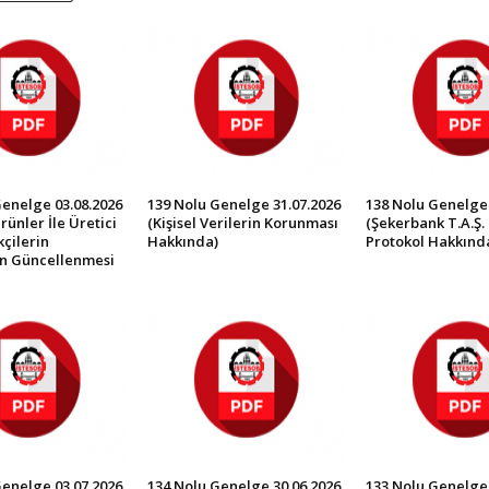
Genelge 03.08.2026
139 Nolu Genelge 31.07.2026
138 Nolu Genelge 
rünler İle Üretici
(Kişisel Verilerin Korunması
(Şekerbank T.A.Ş. 
çilerin
Hakkında)
Protokol Hakkınd
in Güncellenmesi
Genelge 03.07.2026
134 Nolu Genelge 30.06.2026
133 Nolu Genelge 