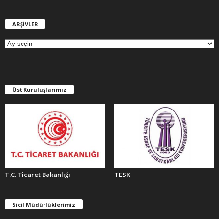
ARŞİVLER
A
R
Ş
İ
V
L
E
Üst Kuruluşlarımız
R
T.C. Ticaret Bakanlığı
TESK
Sicil Müdürlüklerimiz