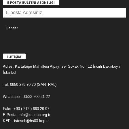
E-POSTA BÜLTENİ ABONELİĞİ
İLETİŞİM
Adres: Kartaltepe Mahallesi Alpay İzer Sokak No : 12 İncirli Bakırköy /
İstanbul
Tel: 0850 279 70 70 (SANTRAL)
Whatsapp : 0533 200 21 22
Faks: +90 ( 212 ) 660 29 97
E-Posta: info@istesob.org.tr
KEP : istesob@hs03.kep.tr